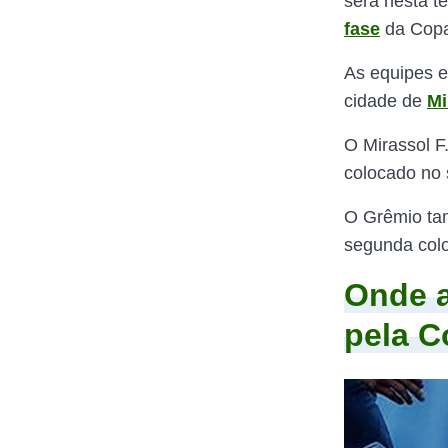
será nesta te
fase
da Copa
As equipes 
cidade de
Mi
O Mirassol F
colocado no 
O Grêmio tam
segunda colo
Onde a
pela C