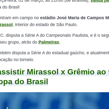
rça-feira, 01 de março, às 21h30 (de Brasília),
válida pe
 do Brasil
entram em campo no
estádio José Maria de Campos M
rassol
, interior do estado de São Paulo.
.C. disputa a Série A do Campeonato Paulista, e é o se
seu grupo, atrás do
Palmeiras
.
bém disputa a Série A do estadual gaúcho, e atualmen
cação no torneio.
ssistir Mirassol x Grêmio ao 
opa do Brasil