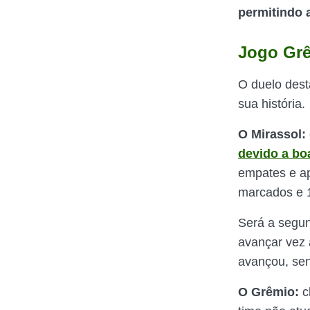
permitindo 
Jogo Grê
O duelo dest
sua história.
O Mirassol:
devido a b
empates e ap
marcados e 1
Será a segun
avançar vez 
avançou, se
O Grêmio:
c