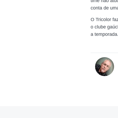
time não atu
conta de u
O Tricolor f
o clube gaúc
a temporada.