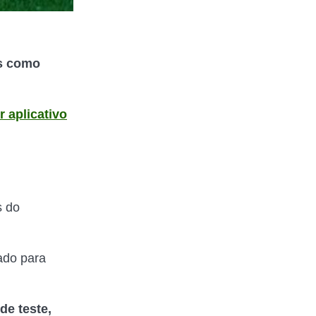
es como
r aplicativo
s do
ado para
de teste,