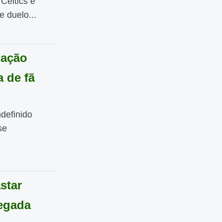
 Celtics e
 duelo...
lação
 de fã
definido
se
star
egada