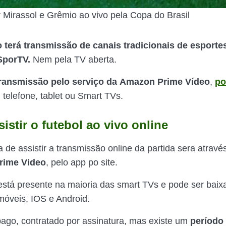
r Mirassol e Grêmio ao vivo pela Copa do Brasil
 terá transmissão de canais tradicionais de esport
SporTV.
Nem pela TV aberta.
ransmissão pelo serviço da
Amazon Prime Vídeo
,
po
, telefone, tablet ou Smart TVs.
stir o futebol ao vivo online
 de assistir a transmissão online da partida sera atravé
rime Video
, pelo app po site.
 está presente na maioria das smart TVs e pode ser baix
 móveis, IOS e Android.
pago, contratado por assinatura, mas existe um
período 