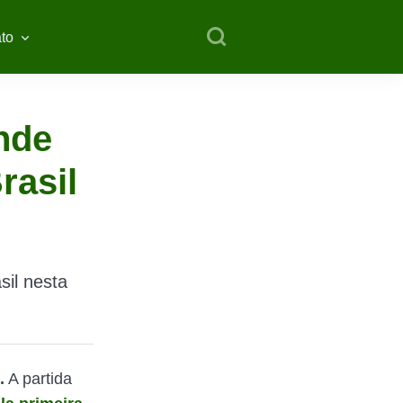
to
nde
rasil
sil nesta
.
A partida