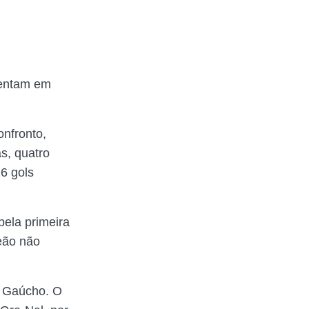
rentam em
onfronto,
s, quatro
6 gols
pela primeira
eão não
 Gaúcho. O