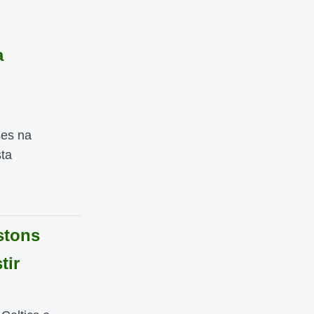
a
ses na
ta
stons
tir