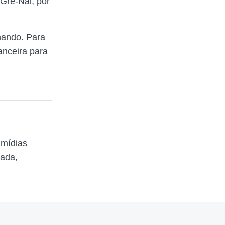
 Gre-Nal, por
mando. Para
anceira para
 mídias
zada,