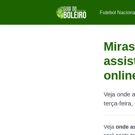
Futebol Naciona
Miras
assis
onlin
Veja onde a
terça-feira
Veja
onde as