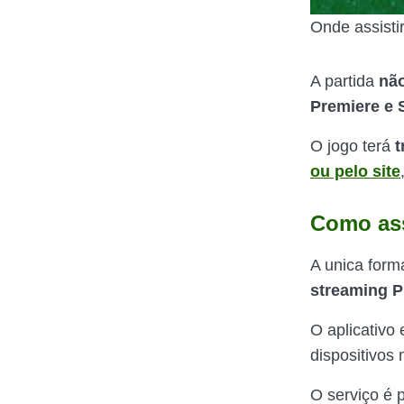
Onde assisti
A partida
não
Premiere e 
O jogo terá
t
ou pelo site
Como assi
A unica forma
streaming P
O aplicativo
dispositivos
O serviço é 