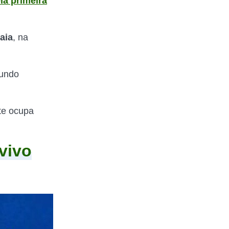
la primeira
aia
, na
gundo
te ocupa
vivo