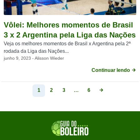
Vôlei: Melhores momentos de Brasil
3 x 2 Argentina pela Liga das Nações
Veja os melhores momentos de Brasil x Argentina pela 2ª
rodada da Liga das Nações...
junho 9, 2023 - Alisson Wieder
Continuar lendo
1
2
3
…
6