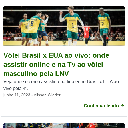
Vôlei Brasil x EUA ao vivo: onde
assistir online e na Tv ao vôlei
masculino pela LNV
Veja onde e como assistir a partida entre Brasil x EUA ao
vivo pela 4ª...
junho 11, 2023 - Alisson Wieder
Continuar lendo