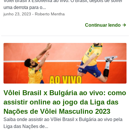
Volei Brasil x Eslovênia ao vivo: O Brasil, depois de sofrer
uma derrota para o...
junho 23, 2023 - Roberto Mentha
Continuar lendo
Vôlei Brasil x Bulgária ao vivo: como
assistir online ao jogo da Liga das
Nações de Vôlei Masculino 2023
Saiba onde assistir ao Vôlei Brasil x Bulgária ao vivo pela
Liga das Nações de...