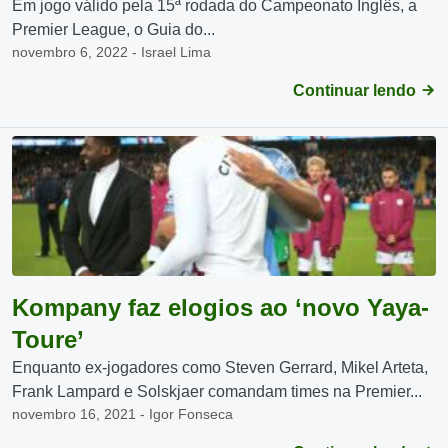
Em jogo válido pela 15ª rodada do Campeonato Inglês, a
Premier League, o Guia do...
novembro 6, 2022 - Israel Lima
Continuar lendo
Kompany faz elogios ao ‘novo Yaya-
Toure’
Enquanto ex-jogadores como Steven Gerrard, Mikel Arteta,
Frank Lampard e Solskjaer comandam times na Premier...
novembro 16, 2021 - Igor Fonseca