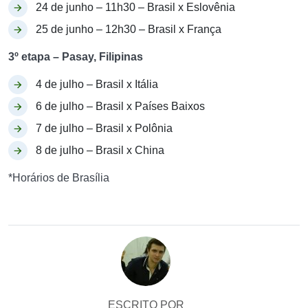
24 de junho – 11h30 – Brasil x Eslovênia
25 de junho – 12h30 – Brasil x França
3º etapa – Pasay, Filipinas
4 de julho – Brasil x Itália
6 de julho – Brasil x Países Baixos
7 de julho – Brasil x Polônia
8 de julho – Brasil x China
*Horários de Brasília
ESCRITO POR