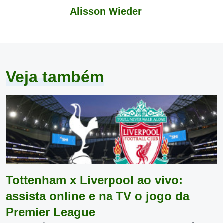
Alisson Wieder
Veja também
Tottenham x Liverpool ao vivo:
assista online e na TV o jogo da
Premier League