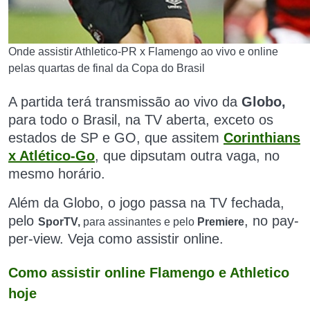
Onde assistir Athletico-PR x Flamengo ao vivo e online
pelas quartas de final da Copa do Brasil
A partida terá transmissão ao vivo da
Globo,
para todo o Brasil,
na TV aberta,
exceto os
estados de SP e GO, que assitem
Corinthians
x Atlético-Go
, que dipsutam outra vaga, no
mesmo horário.
Além da Globo, o jogo passa
na TV fechada
,
pelo
, no pay-
SporTV,
para assinantes e pelo
Premiere
per-view. Veja como assistir online.
Como assistir online Flamengo e Athletico
hoje