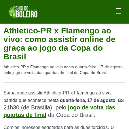
Athletico-PR x Flamengo ao
vivo: como assistir online de
graça ao jogo da Copa do
Brasil
Athletico-PR x Flamengo ao vivo nesta quarta-feira, 17 de agosto,
pelo jogo de volta das quartas de final da Copa do Brasil.
Saiba onde assistir Athletico-PR x Flamengo ao vivo,
às
partida que acontece nesta
quarta-feira, 17 de agosto
,
21h30 (de Brasília),
pelo
jogo de volta das
quartas de final
da Copa do Brasil.
o
Com os ingressos esgotados para as duas torcidas,