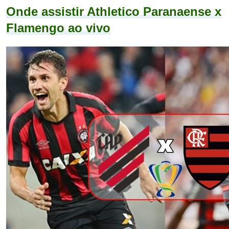
Onde assistir Athletico Paranaense x
Flamengo ao vivo