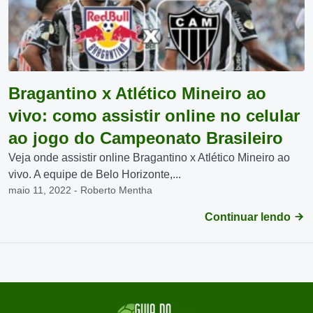
Bragantino x Atlético Mineiro ao
vivo: como assistir online no celular
ao jogo do Campeonato Brasileiro
Veja onde assistir online Bragantino x Atlético Mineiro ao
vivo. A equipe de Belo Horizonte,...
maio 11, 2022 - Roberto Mentha
Continuar lendo