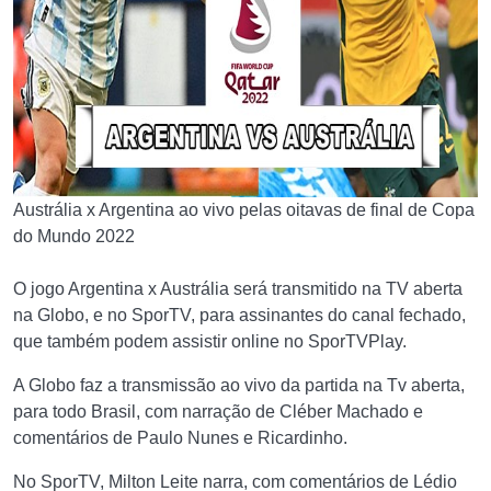
Austrália x Argentina ao vivo pelas oitavas de final de Copa
do Mundo 2022
O jogo Argentina x Austrália será transmitido na TV aberta
na Globo, e no SporTV, para assinantes do canal fechado,
que também podem assistir online no SporTVPlay.
A Globo faz a transmissão ao vivo da partida na Tv aberta,
para todo Brasil, com narração de Cléber Machado e
comentários de Paulo Nunes e Ricardinho.
No SporTV, Milton Leite narra, com comentários de Lédio