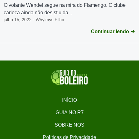
O volante Wendel segue na mira do Flamengo. O clube
carioca ainda não desistiu da...
julho 15, 2022 - Whylmys Filho
Continuar lendo
INÍCIO
GUIA NO R7
SOBRE NÓS
Políticas de Privacidade