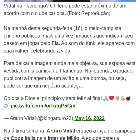
Vidal no Flamengo? Chileno pode estar próximo de um
acordo com o clube carioca. (Foto: Reprodução)
Na manhã desta segunda-feira (16), o meio-campista
chileno publicou, mais uma vez, imagens que indicam seu
desejo em jogar pelo
Fla.
Ao som do funk, ele aparece com
sua mulher, celebrando a vida.
Para deixar a imagem ainda mais objetiva, sua esposa está
vestida com a camisa do Flamengo. Na legenda, o jogador
publicou a imagem de um avião e uma bomba, ou seja,
pode ser que um negócio aconteça.
Coloca a Dios al principio y será feliz al final
pic.twitter.com/oiTutgP5Gm
— Arturo Vidal (@kingarturo23)
May 16, 2022
Na última semana,
Arturo Vidal
ergueu a taça de campeão
da
Copa Itália
pela
Inter de Milão.
A equipe bateu a