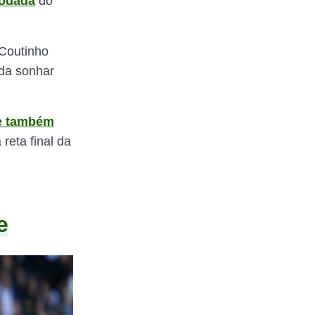
rodada
do
 Coutinho
nda sonhar
e também
reta final da
e