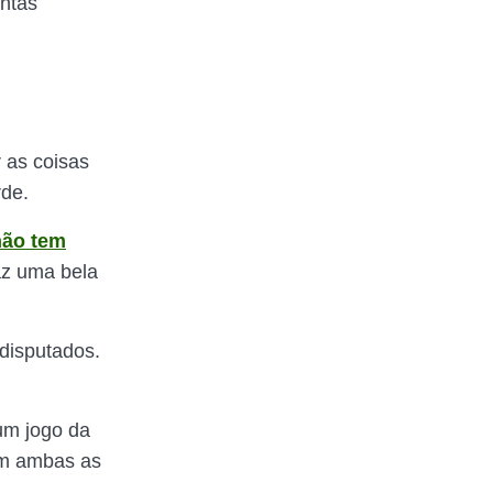
antas
r as coisas
rde.
não tem
z uma bela
disputados.
um jogo da
em ambas as