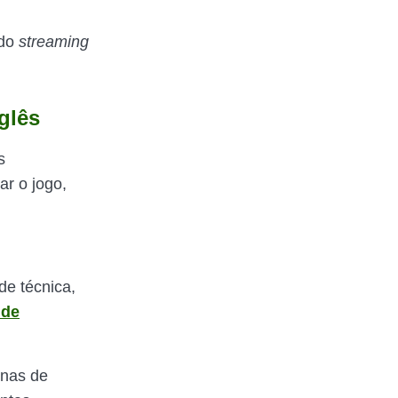
 do
streaming
glês
s
r o jogo,
de técnica,
nde
enas de