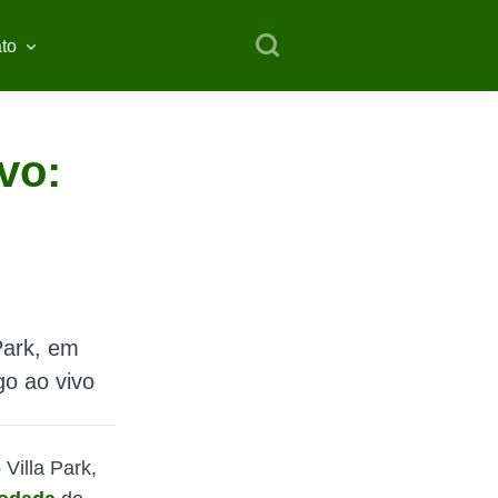
to
vo:
Park, em
go ao vivo
Villa Park,