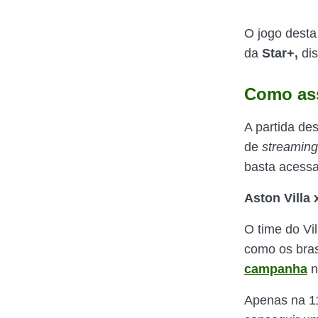
O jogo desta
da
Star+,
dis
Como ass
A partida de
de
streaming
basta acessa
Aston Villa
O time do Vi
como os bras
campanha
n
Apenas na 11