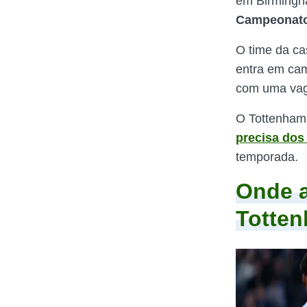
em Birmingha
Campeonato 
O time da ca
entra em cam
com uma vaga
O Tottenham
precisa dos
temporada.
Onde a
Totten