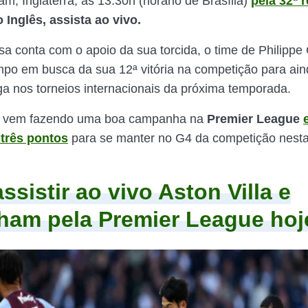
m, Inglaterra, às 13:30h (horário de Brasília)
pela 32ª 
Inglês, assista ao vivo.
sa conta com o apoio da sua torcida, o time de Philippe
po em busca da sua 12ª vitória na competição para ai
 nos torneios internacionais da próxima temporada.
 vem fazendo uma boa campanha na
Premier League
 três pontos
para se manter no G4 da competição nesta 
ssistir ao vivo Aston Villa e
ham pela Premier League hoj