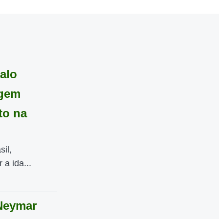
alo
agem
to na
il,
 a ida...
 Neymar