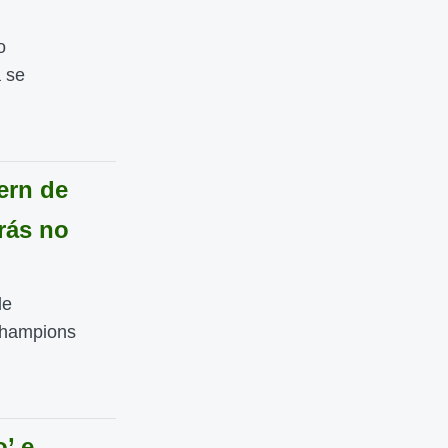
o
 se
yern de
rás no
de
 Champions
o’ e