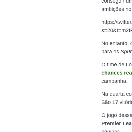
conseguir um
ambições no 
https://twit
s=20&t=m2
No entanto,
para os
Spur
O time de Lo
chances reai
campanha.
Na quarta co
São 17 vitór
O jogo dess
Premier Le
equipes.