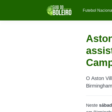
Futebol Naciona
Aston
assis
Camp
O Aston Vil
Birmingham,
Neste
sábado