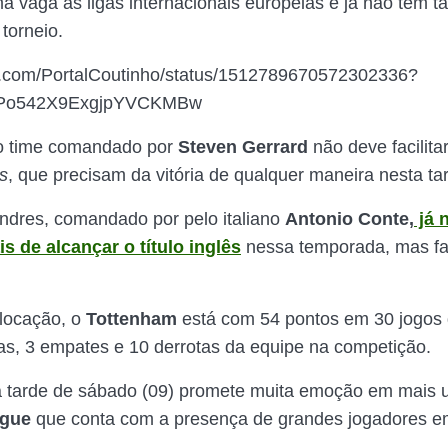
a vaga às ligas internacionais europeias e já não têm t
torneio.
ter.com/PortalCoutinho/status/1512789670572302336?
tPo542X9ExgjpYVCKMBw
 o time comandado por
Steven Gerrard
não deve facilita
s
, que precisam da vitória de qualquer maneira nesta ta
ndres, comandado por pelo italiano
Antonio Conte,
já 
s de alcançar o título inglês
nessa temporada, mas fa
locação, o
Tottenham
está com 54 pontos em 30 jogos 
ias, 3 empates e 10 derrotas da equipe na competição.
a tarde de sábado (09) promete muita emoção em mais 
ague
que conta com a presença de grandes jogadores 