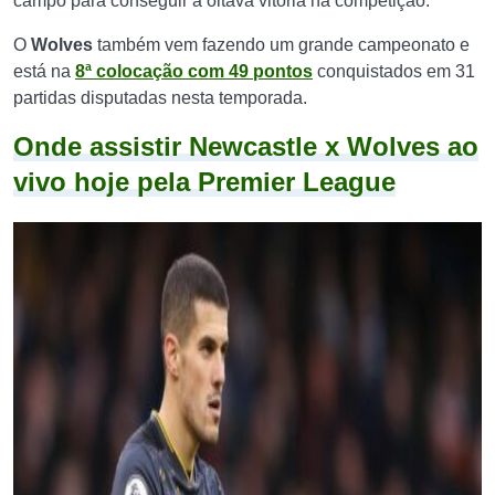
campo para conseguir a oitava vitória na competição.
O
Wolves
também vem fazendo um grande campeonato e
está na
8ª colocação com 49 pontos
conquistados em 31
partidas disputadas nesta temporada.
Onde assistir Newcastle x Wolves ao
vivo hoje pela Premier League