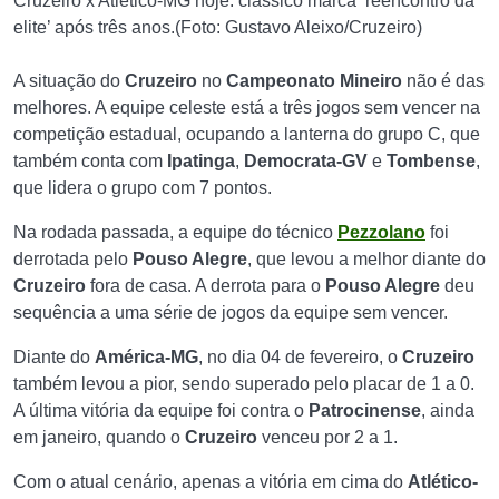
Cruzeiro x Atlético-MG hoje: clássico marca ‘reencontro da
elite’ após três anos.(Foto: Gustavo Aleixo/Cruzeiro)
A situação do
Cruzeiro
no
Campeonato Mineiro
não é das
melhores. A equipe celeste está a três jogos sem vencer na
competição estadual, ocupando a lanterna do grupo C, que
também conta com
Ipatinga
,
Democrata-GV
e
Tombense
,
que lidera o grupo com 7 pontos.
Na rodada passada, a equipe do técnico
Pezzolano
foi
derrotada pelo
Pouso Alegre
, que levou a melhor diante do
Cruzeiro
fora de casa. A derrota para o
Pouso Alegre
deu
sequência a uma série de jogos da equipe sem vencer.
Diante do
América-MG
, no dia 04 de fevereiro, o
Cruzeiro
também levou a pior, sendo superado pelo placar de 1 a 0.
A última vitória da equipe foi contra o
Patrocinense
, ainda
em janeiro, quando o
Cruzeiro
venceu por 2 a 1.
Com o atual cenário, apenas a vitória em cima do
Atlético-