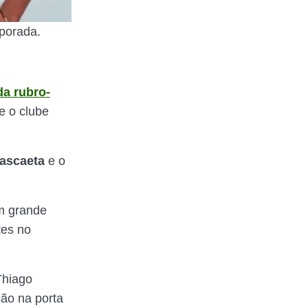
porada.
da rubro-
e o clube
ascaeta
e o
m grande
tes no
Thiago
ção na porta