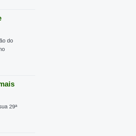
e
ão do
no
 mais
sua 29ª