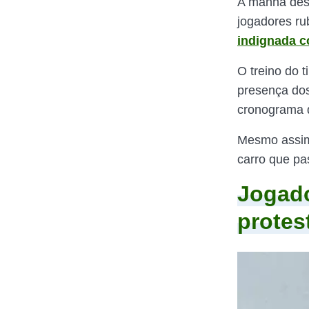
A manhã desta
jogadores r
indignada 
O treino do 
presença dos
cronograma 
Mesmo assi
carro que pa
Jogado
protes