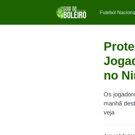
Futebol Naciona
Prote
Jogad
no N
Os jogadore
manhã desta
veja