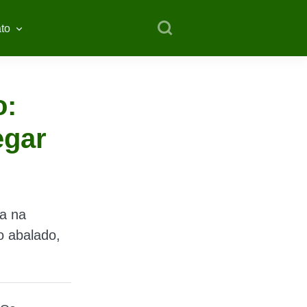
to
o:
egar
da na
o abalado,