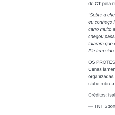
do CT pela 
“Sobre a che
eu conheço l
carro muito 
chegou passa
falaram que 
Ele tem sido
OS PROTES
Cenas lament
organizadas 
clube rubro-
Créditos: Is
— TNT Spor