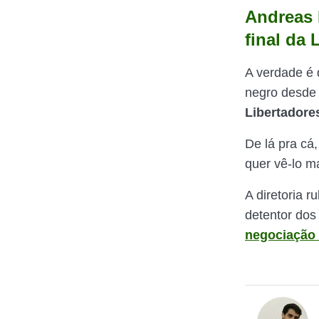
Andreas 
final da 
A verdade é 
negro desde 
Libertadore
De lá pra cá
quer vê-lo m
A diretoria 
detentor dos
negociação 