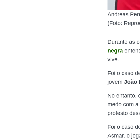
Andreas Pere
(Foto: Repro
Durante as c
negra
entend
vive.
Foi o caso d
jovem
João 
No entanto, 
medo com a v
protesto de
Foi o caso 
Asmar, o jog