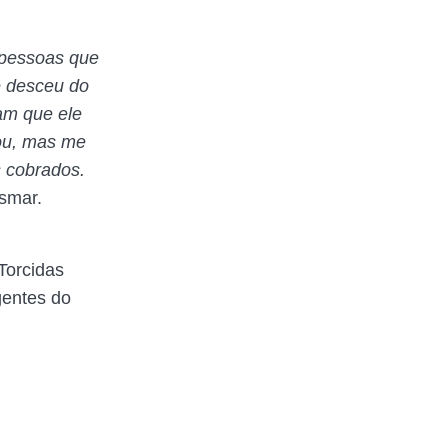
 pessoas que
e desceu do
am que ele
ou, mas me
s cobrados.
smar.
Torcidas
gentes do