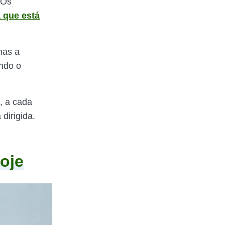
Os
a que está
mas a
ndo o
, a cada
dirigida.
oje