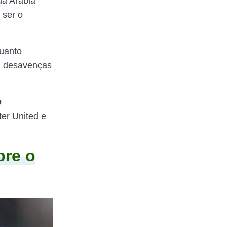
da Arábia
 ser o
quanto
ou desavenças
o
er United e
bre o