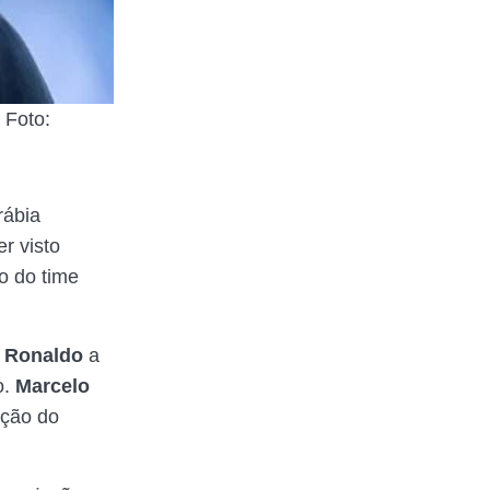
 Foto:
rábia
r visto
o do time
o Ronaldo
a
o.
Marcelo
ação do