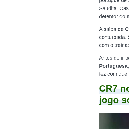
portuguê de
Saudita. Cas
detentor do m
A saída de
C
conturbada. 
com o treina
Antes de ir 
Portuguesa,
fez com que 
CR7 no
jogo s