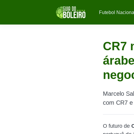
Futebol Naciona
CR7 n
árabe
nego
Marcelo Sal
com CR7 e r
O futuro de