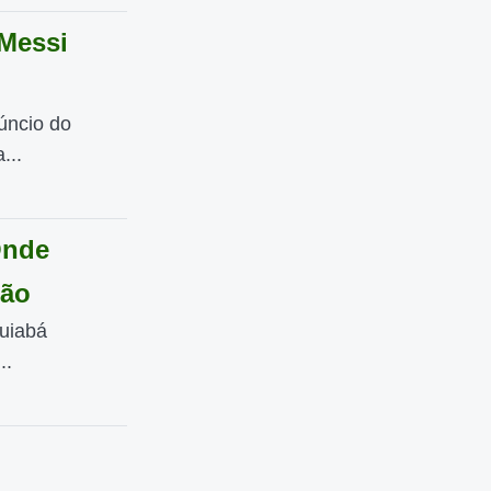
 Messi
úncio do
...
Onde
rão
uiabá
..