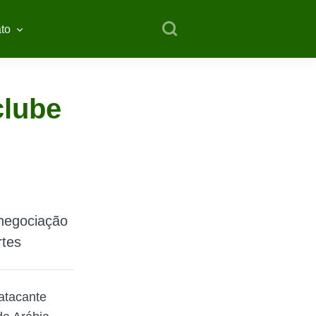
to
clube
 negociação
rtes
atacante