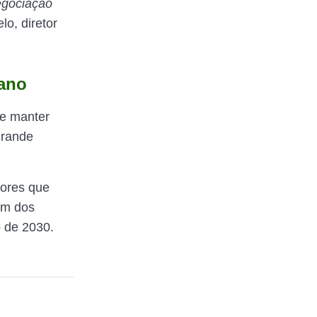
egociação
lo, diretor
iano
ve manter
grande
lores que
um dos
 de 2030.