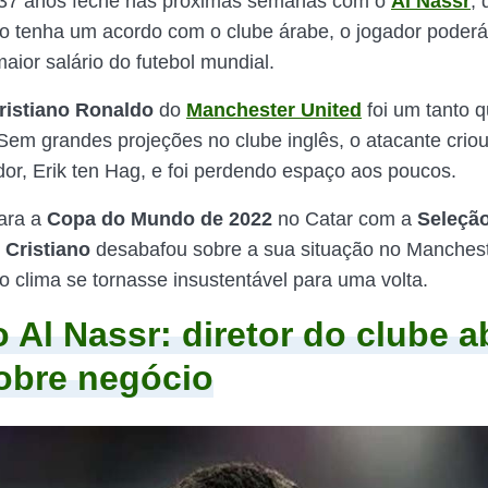
 37 anos feche nas próximas semanas com o
Al Nassr
, 
o tenha um acordo com o clube árabe, o jogador poderá
aior salário do futebol mundial.
ristiano Ronaldo
do
Manchester United
foi um tanto 
Sem grandes projeções no clube inglês, o atacante cri
dor, Erik ten Hag, e foi perdendo espaço aos poucos.
para a
Copa do Mundo de 2022
no Catar com a
Seleçã
 Cristiano
desabafou sobre a sua situação no Manchest
o clima se tornasse insustentável para uma volta.
 Al Nassr: diretor do clube a
obre negócio