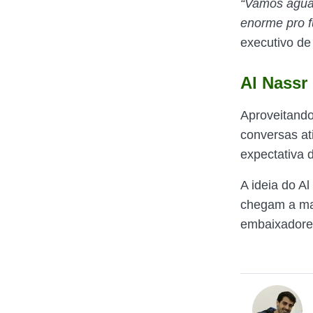
“Vamos aguar
enorme pro fu
executivo de 
Al Nassr
Aproveitando
conversas at
expectativa 
A ideia do A
chegam a mai
embaixadores