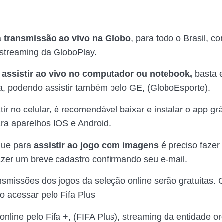
.
á
transmissão ao vivo na Globo
, para todo o Brasil, co
 streaming da GloboPlay.
r
assistir ao vivo no computador ou notebook,
basta e
a, podendo assistir também pelo GE, (GloboEsporte).
tir no celular, é recomendável baixar e instalar o app grá
ara aparelhos IOS e Android.
que para
assistir ao jogo com imagens
é preciso fazer 
fazer um breve cadastro confirmando seu e-mail.
nsmissões dos jogos da seleção online serão gratuitas. 
 acessar pelo Fifa Plus
 online pelo Fifa +, (FIFA Plus), streaming da entidade 