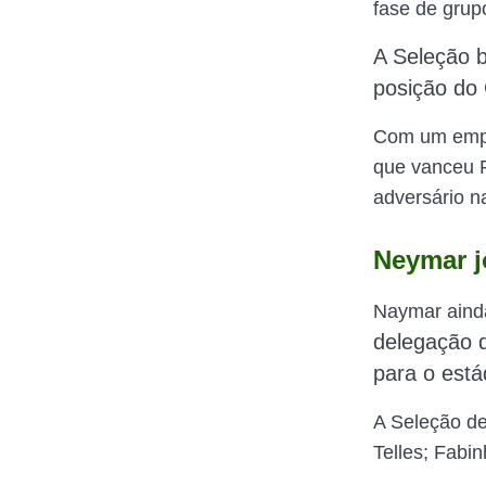
fase de grup
A Seleção b
posição do
Com um empat
que vanceu P
adversário na
Neymar j
Naymar aind
delegação d
para o está
A Seleção de
Telles; Fabin