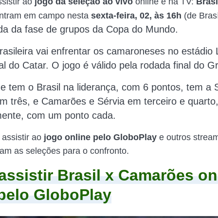
sistir ao
jogo da seleção ao vivo
online e na TV:
Brasi
ntram em campo nesta
sexta-feira, 02, às 16h
(de Brasí
ada da fase de grupos da Copa do Mundo.
rasileira vai enfrentar os camaroneses no estádio 
al do Catar. O jogo é válido pela rodada final do G
e tem o Brasil na liderança, com 6 pontos, tem a
 três, e Camarões e Sérvia em terceiro e quarto
mente, com um ponto cada.
 assistir ao
jogo online pelo GloboPlay
e outros stream
m as seleções para o confronto.
ssistir Brasil x Camarões on
 pelo GloboPlay