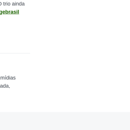
 trio ainda
gebrasil
 mídias
zada,