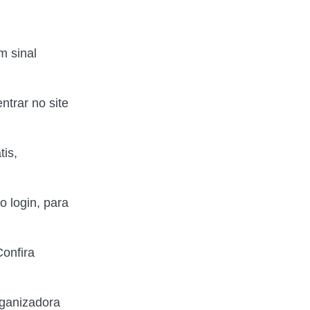
m sinal
ntrar no site
tis,
o login, para
Confira
organizadora