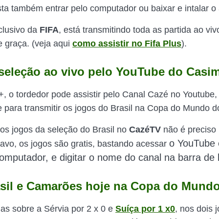
ta também entrar pelo computador ou baixar e intalar o
clusivo da
FIFA
, está transmitindo toda as partida ao viv
e graça. (veja aqui
como assistir no Fifa Plus
).
seleção ao vivo pelo YouTube do Casim
+, o tordedor pode assistir pelo Canal Cazé no Youtube,
e para transmitir os jogos do Brasil na Copa do Mundo d
r os jogos da seleção do Brasil no
CazéTV
não é preciso
o YouTube
vo, os jogos são gratis, bastando acessar
computador, e digitar o nome do canal na barra de
sil e Camarões hoje na Copa do Mund
ias sobre a Sérvia por 2 x 0 e
Suíça por 1 x0
, nos dois 