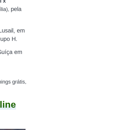
l x
pela
lia),
Lusail, em
rupo H.
 Suíça em
,
ings grátis,
line