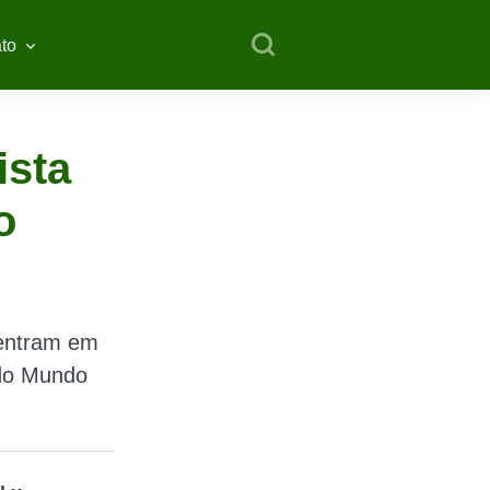
to
ista
o
 entram em
 do Mundo