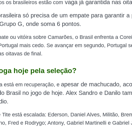
vaga já garantida nas oit
os os brasileiros estão com
rasileira só precisa de um empate para garantir a 
 Grupo G, onde soma 6 pontos.
e ou vitóira sobre Camarões, o Brasil enfrenta a Corei
ortugal mais cedo. Se avançar em segundo, Portugal s
s oitavas de final.
oga hoje pela seleção?
apesar de machucado,
ac
a está em recuperação, e
o Brasil no jogo de hoje. Alex Sandro e Danilo t
dio.
 Tite está escalada: Ederson, Daniel Alves, Militão, Bre
ho, Fred e Rodrygo; Antony, Gabriel Martinelli e Gabriel