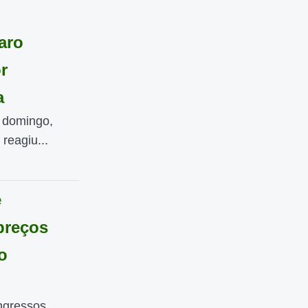
aro
r
a
e domingo,
 reagiu...
e
preços
o
ngressos