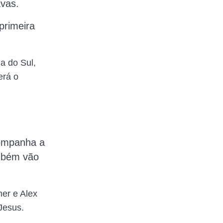
avas.
primeira
a do Sul,
erá o
ompanha a
ambém vão
mer e Alex
 Jesus.