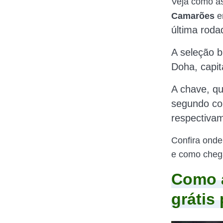
Veja como as
Camarões
e
última rod
A seleção b
Doha, capit
A chave, qu
segundo com
respectiva
Confira onde
e como chega
Como a
grátis