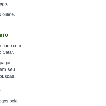
 app.
o online,
iro
 criado com
o Catar.
 pagar
 em seu
 buscas.
o
jogos pela