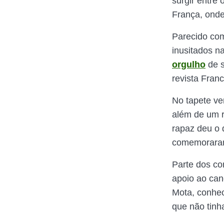
surgir entre
França, onde
Parecido com
inusitados na
orgulho
de s
revista Franc
No tapete ve
além de um r
rapaz deu o 
comemoraram
Parte dos co
apoio ao cand
Mota, conhec
que não tinh