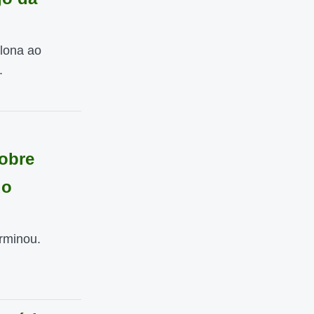
elona ao
.
sobre
do
rminou.