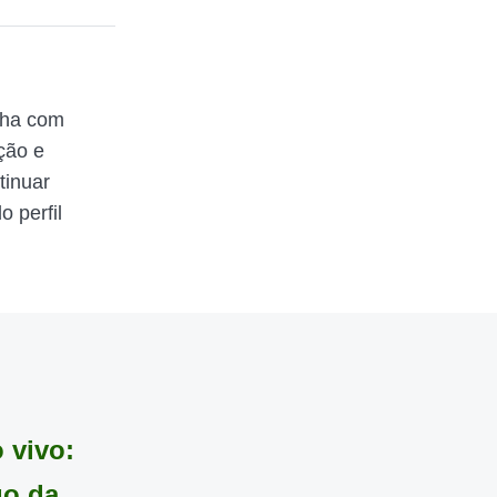
lha com
ção e
tinuar
 perfil
 vivo:
go da