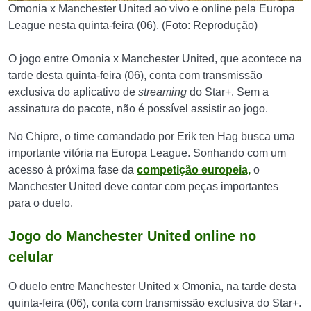
Omonia x Manchester United ao vivo e online pela Europa
League nesta quinta-feira (06). (Foto: Reprodução)
O jogo entre Omonia x Manchester United, que acontece na
tarde desta quinta-feira (06), conta com transmissão
exclusiva do aplicativo de
streaming
do Star+. Sem a
assinatura do pacote, não é possível assistir ao jogo.
No Chipre, o time comandado por Erik ten Hag busca uma
importante vitória na Europa League. Sonhando com um
acesso à próxima fase da
competição europeia,
o
Manchester United deve contar com peças importantes
para o duelo.
Jogo do Manchester United online no
celular
O duelo entre Manchester United x Omonia, na tarde desta
quinta-feira (06), conta com transmissão exclusiva do Star+.