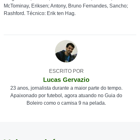
McTominay, Eriksen; Antony, Bruno Fernandes, Sancho;
Rashford. Técnico: Erik ten Hag.
ESCRITO POR
Lucas Gervazio
23 anos, jornalista durante a maior parte do tempo.
Apaixonado por futebol, agora atuando no Guia do
Boleiro como o camisa 9 na pelada.