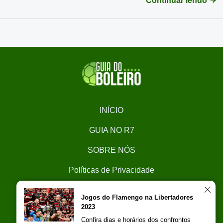
Continuar lendo
INÍCIO
GUIA NO R7
SOBRE NÓS
Políticas de Privacidade
CONTATO
Jogos do Flamengo na Libertadores
2023
Trabalhe Conosco
Confira dias e horários dos confrontos