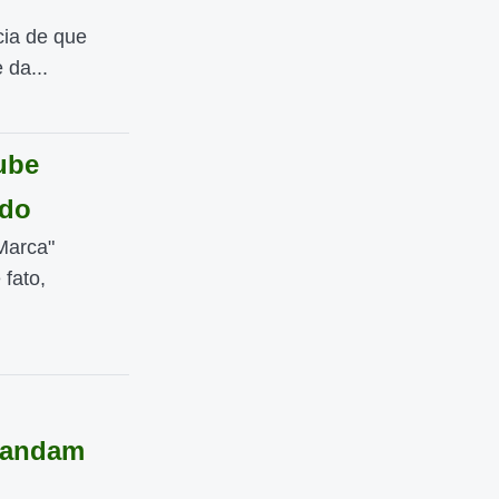
cia de que
 da...
ube
ndo
Marca"
 fato,
mandam