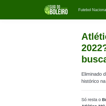
Futebol Naciona
Atlét
2022?
busca
Eliminado d
histórico n
Só resta o
Br