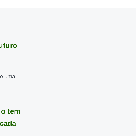
uturo
de uma
go tem
rcada