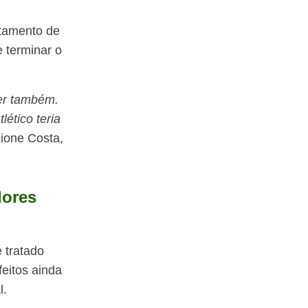
rtamento de
 terminar o
der também.
ético teria
cione Costa,
dores
 tratado
feitos ainda
l.