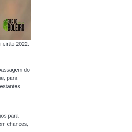
ileirão 2022.
 passagem do
e, para
restantes
gos para
tem chances,