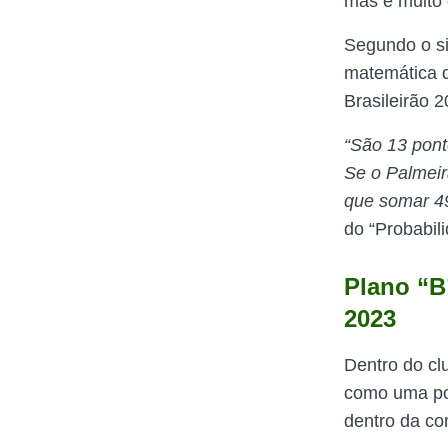
mas é muito d
Segundo o si
matemática d
Brasileirão 2
“São 13 pont
Se o Palmeir
que somar 49
do “Probabil
Plano “B”
2023
Dentro do clu
como uma pos
dentro da co