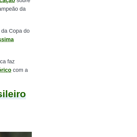
icação
sobre
campeão da
m da Copa do
ssima
ca faz
órico
com a
ileiro