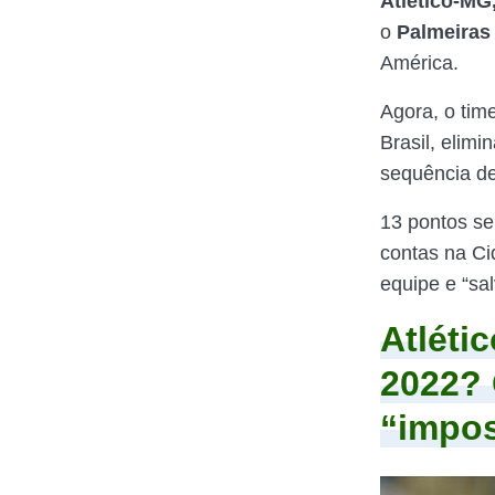
Atlético-MG
o
Palmeiras
América.
Agora, o tim
Brasil, elim
sequência de
13 pontos se
contas na Ci
equipe e “sa
Atléti
2022? 
“impos