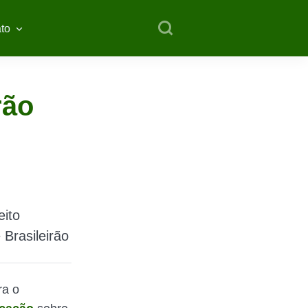
to
rão
eito
 Brasileirão
ra o