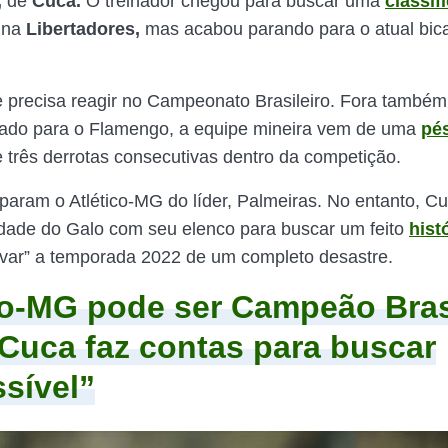
,
de
Cuca.
O treinador chegou para buscar uma
classif
na
Libertadores,
mas acabou parando para o atual bi
e precisa reagir no Campeonato Brasileiro. Fora també
inado para o Flamengo, a equipe mineira vem de uma
pé
 três derrotas consecutivas dentro da competição.
param o Atlético-MG do líder, Palmeiras. No entanto, Cu
dade do Galo com seu elenco para buscar um feito
hist
lvar” a temporada 2022 de um completo desastre.
co-MG pode ser Campeão Bras
Cuca faz contas para buscar
sível”