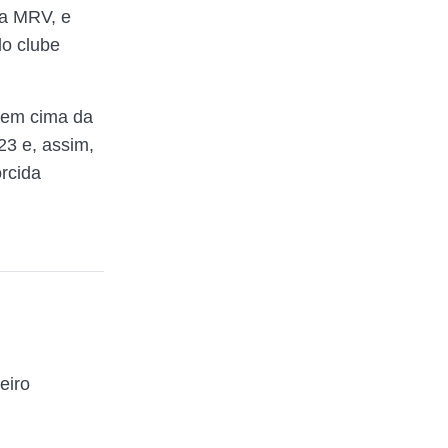
na MRV, e
do clube
a em cima da
23 e, assim,
rcida
eiro