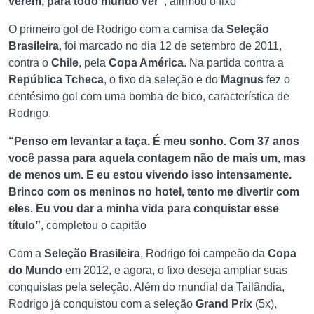
verem, para todo mundo ver”
, afirmou o fixo
O primeiro gol de Rodrigo com a camisa da
Seleção
Brasileira
, foi marcado no dia 12 de setembro de 2011,
contra o
Chile
, pela
C
opa América
. Na partida contra a
República Tcheca
, o fixo da seleção e do
Magnus
fez o
centésimo gol com uma bomba de bico, característica de
Rodrigo.
“Penso em levantar a taça. É meu sonho. Com 37 anos
você passa para aquela contagem não de mais um, mas
de menos um. E eu estou vivendo isso intensamente.
Brinco com os meninos no hotel, tento me divertir com
eles. Eu vou dar a minha vida para conquistar esse
título”
, completou o capitão
Com a
Seleção Brasileira
, Rodrigo foi campeão da
Copa
do Mundo
em 2012, e agora, o fixo deseja ampliar suas
conquistas pela seleção. Além do mundial da Tailândia,
Rodrigo já conquistou com a seleção
Grand Prix
(5x),