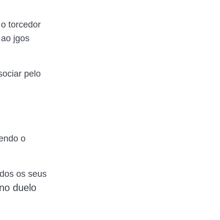
 o torcedor
 ao jgos
ociar pelo
tendo o
odos os seus
 no duelo