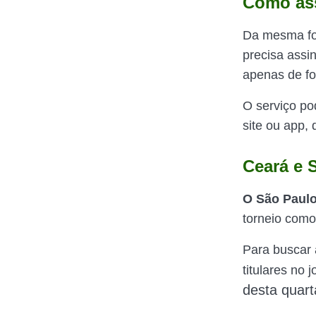
Como ass
Da mesma for
precisa assi
apenas de fo
O serviço po
site ou app, 
Ceará e 
O São Paulo
torneio como
Para buscar 
titulares no 
desta quart