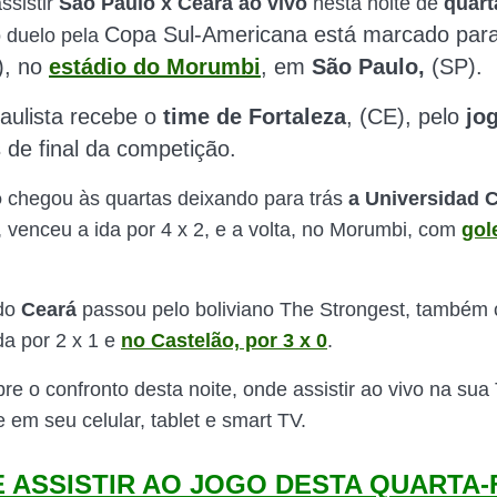
sistir
São Paulo x Ceará ao vivo
nesta noite de
quart
Copa Sul-Americana
está
marcado par
 duelo pela
),
no
estádio do Morumbi
, em
São Paulo,
(SP).
paulista recebe o
time de Fortaleza
, (CE), pelo
jo
 de final da competição
.
o
chegou às quartas deixando para trás
a Universidad C
, venceu a ida por 4 x 2, e a volta, no Morumbi, com
gol
 do
Ceará
passou pelo boliviano The Strongest, também
ida por 2 x 1 e
no Castelão, por 3 x 0
.
bre o confronto desta noite, onde assistir ao vivo na su
ne em seu celular, tablet e smart TV.
 ASSISTIR AO JOGO DESTA QUARTA-