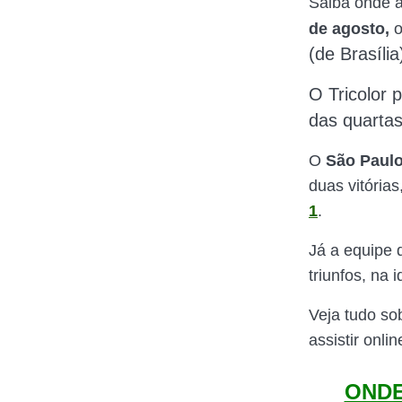
Saiba onde as
de agosto,
o
(de Brasília
O Tricolor 
das quartas
O
São Paul
duas vitórias
1
.
Já a equipe
triunfos, na 
Veja tudo so
assistir onli
ONDE