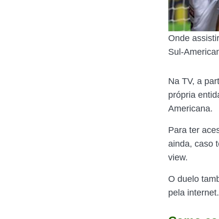
Onde assisti
Sul-America
Na TV, a par
própria enti
Americana.
Para ter ace
ainda, caso 
view.
O duelo tamb
pela internet.