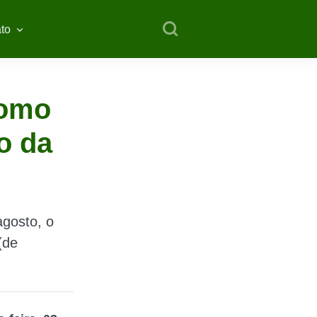
to
como
go da
agosto, o
(de