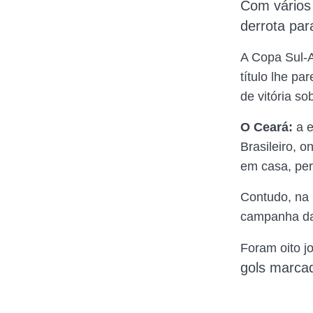
Com vários 
derrota par
A Copa Sul-A
título lhe p
de vitória s
O Ceará:
a e
Brasileiro, o
em casa, per
Contudo, na 
campanha da 
Foram oito jo
gols marcad