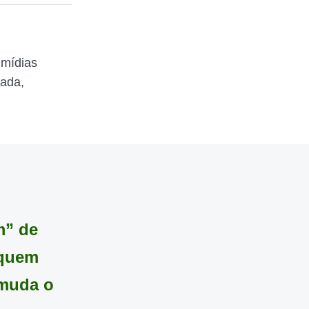
 mídias
zada,
m” de
 quem
 muda o