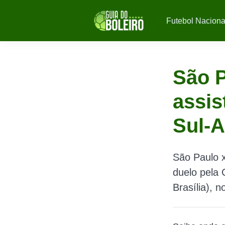
Futebol Naciona
São P
assis
Sul-
São Paulo x
duelo pela
Brasília), 