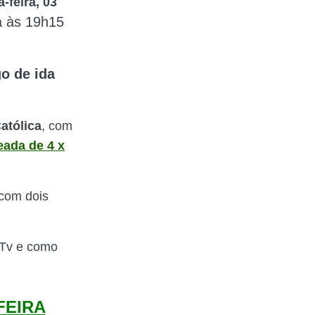
a-feira, 03
a às 19h15
go de ida
atólica
, com
eada de 4 x
 com dois
a Tv e como
FEIRA