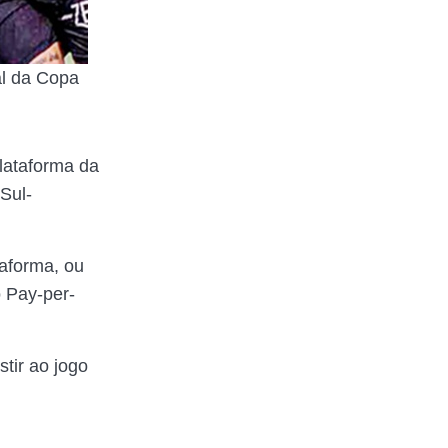
al da Copa
lataforma da
Sul-
taforma, ou
o Pay-per-
tir ao jogo