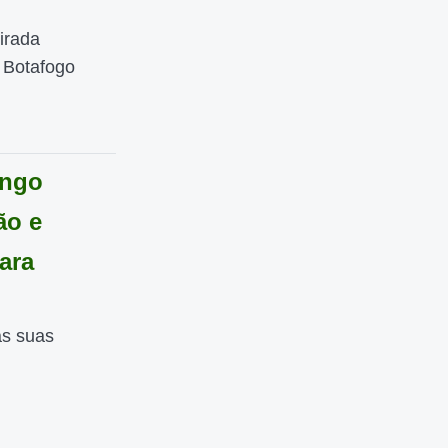
irada
, Botafogo
engo
ão e
ara
as suas