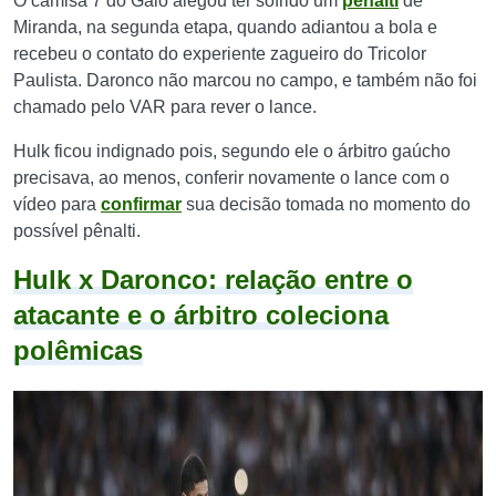
O camisa 7 do Galo alegou ter sofrido um
pênalti
de
Miranda, na segunda etapa, quando adiantou a bola e
recebeu o contato do experiente zagueiro do Tricolor
Paulista. Daronco não marcou no campo, e também não foi
chamado pelo VAR para rever o lance.
Hulk ficou indignado pois, segundo ele o árbitro gaúcho
precisava, ao menos, conferir novamente o lance com o
vídeo para
confirmar
sua decisão tomada no momento do
possível pênalti.
Hulk x Daronco: relação entre o
atacante e o árbitro coleciona
polêmicas