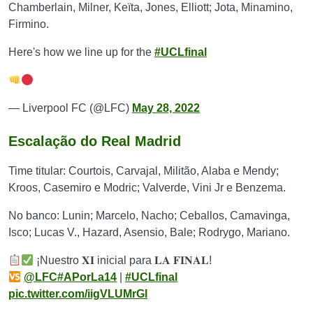
Chamberlain, Milner, Keïta, Jones, Elliott; Jota, Minamino,
Firmino.
Here's how we line up for the
#UCLfinal
— Liverpool FC (@LFC)
May 28, 2022
Escalação do Real Madrid
Time titular: Courtois, Carvajal, Militão, Alaba e Mendy;
Kroos, Casemiro e Modric; Valverde, Vini Jr e Benzema.
No banco:
Lunin; Marcelo, Nacho; Ceballos, Camavinga,
Isco; Lucas V., Hazard, Asensio, Bale; Rodrygo, Mariano.
¡Nuestro 𝐗𝐈 inicial para 𝐋𝐀 𝐅𝐈𝐍𝐀𝐋!
@LFC
#APorLa14
|
#UCLfinal
pic.twitter.com/iigVLUMrGl