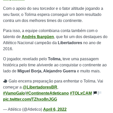
Com o apoio do seu torcedor e o fator altitude jogando a
seu favor, o Tolima espera conseguir um bom resultado
contra um dos melhores times do continente.
Para isso, a equipe colombiana conta também com o
talento de
Andrés Ibargüen
, que foi um dos destaques do
Atlético Nacional campeão da
Libertadores
no ano de
2016.
O jogador, revelado pelo
Tolima,
teve uma passagem
histórica pelo time alviverde ao conquistar o continente ao
lado de
Miguel Borja, Alejandro Guerra
e muito mais.
Galo encerra preparação para enfrentar o Tolima. Vai
começar a
@LibertadoresBR
,
#VamoGalo
!
#ContinenteAtleticano
#TOLxCAM
pic.twitter.com/TZhxo8nJGG
— Atlético (@Atletico)
April 6, 2022