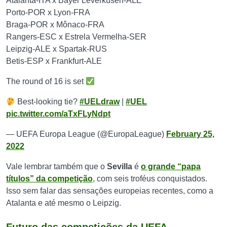
Atalanta-ITA x Bayer Leverkusen-ALE
Porto-POR x Lyon-FRA
Braga-POR x Mônaco-FRA
Rangers-ESC x Estrela Vermelha-SER
Leipzig-ALE x Spartak-RUS
Betis-ESP x Frankfurt-ALE
The round of 16 is set
Best-looking tie?
#UELdraw
|
#UEL
pic.twitter.com/aTxFLyNdpt
— UEFA Europa League (@EuropaLeague)
February 25,
2022
Vale lembrar também que o
Sevilla
é
o grande “papa
títulos” da competição
, com seis troféus conquistados.
Isso sem falar das sensações europeias recentes, como a
Atalanta e até mesmo o Leipzig.