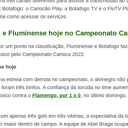
rá três canais diferentes para assistir a transmissão ao 
 Botafogo: o Cariocão Play, a Botafogo TV e o FluTV Pl
éria como acessar os serviços.
o e
Fluminense
hoje no Campeonato Ca
r um ponto na classficação, Fluminense e Botafogo fa
ssico pelo Campeonato Carioca 2022.
se hoje
a estreia com derrota no campeonato, o alvinegro não 
 foram três trinfos. A confiança da torcida no time aume
ássico contra o
Flamengo, por 1 x 0
, no último domingo,
om apenas três gols em três vitórias, a expectativa da t
 maior dentro de campo. A equipe de Abel Braga ocupa 