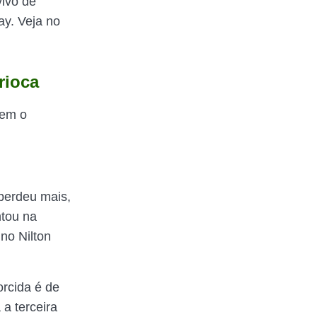
vivo de
ay. Veja no
rioca
zem o
perdeu mais,
ntou na
 no Nilton
orcida é de
a terceira