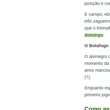
posição e c
E campo, Ab
três zagueir
que o trein
domingo
.
O Botafogo 
O alvinegro 
momento da g
anos marcou 
(7).
Enquanto esp
primeiro jog
Como ass