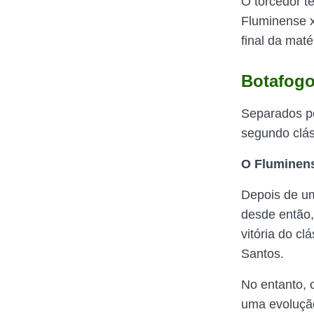
O torcedor te
Fluminense x
final da mat
Botafog
Separados po
segundo clá
O Fluminen
Depois de um
desde então,
vitória do cl
Santos.
No entanto, c
uma evolução