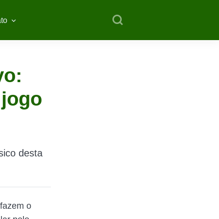
to
vo:
 jogo
sico desta
 fazem o