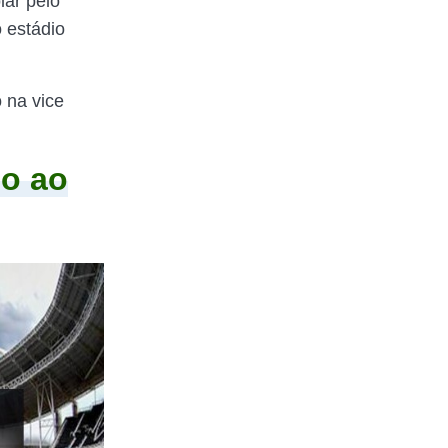
lar pelo
o estádio
 na vice
go ao