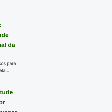
x
nde
nal da
sos para
la...
ntude
or