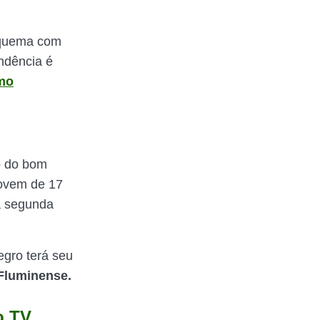
squema com
endência é
imo
o do bom
jovem de 17
a segunda
egro terá seu
Fluminense.
o TV