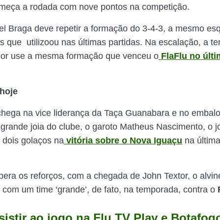
omeça a rodada com nove pontos na competição.
el Braga deve repetir a formação do 3-4-3, a mesmo e
os que utilizoou nas últimas partidas. Na escalação, a t
ador use a mesma formação que venceu o
FlaFlu no últ
hoje
chega na vice liderança da Taça Guanabara e no embal
rande joia do clube, o garoto Matheus Nascimento, o 
dois golaços na
vitória sobre o Nova Iguaçu
na últim
era os reforços, com a chegada de John Textor, o alvin
o com um time ‘grande’, de fato, na temporada, contra o
istir ao jogo na Flu TV Play e Botafog