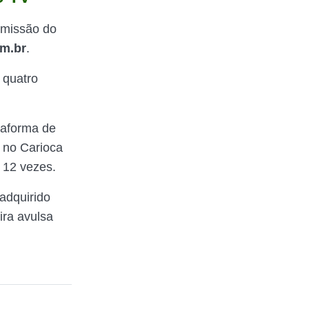
smissão do
om.br
.
 quatro
.
taforma de
o no Carioca
 12 vezes.
adquirido
ira avulsa