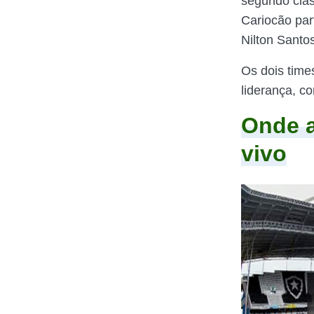
segundo clás
Cariocão part
Nilton Santos
Os dois time
liderança, c
Onde a
vivo