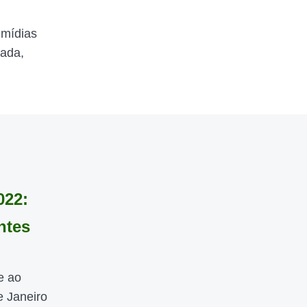
 mídias
zada,
022:
ntes
e ao
e Janeiro