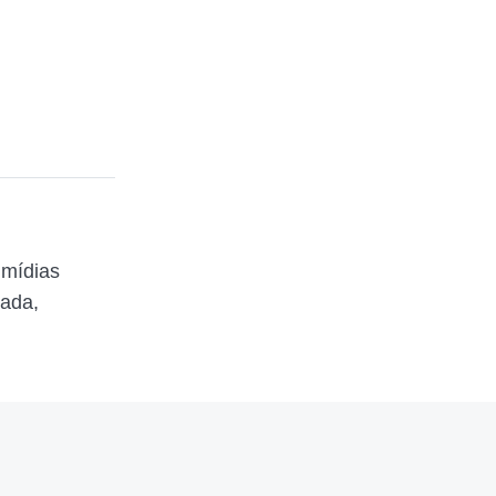
 mídias
zada,