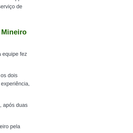
erviço de
 Mineiro
 equipe fez
 os dois
experiência,
o, após duas
iro pela