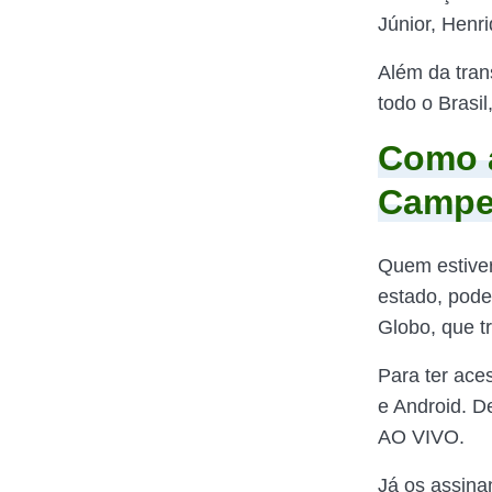
Júnior, Henr
Além da tran
todo o Brasi
Como a
Campe
Quem estiver
estado, pod
Globo, que t
Para ter ace
e Android. D
AO VIVO.
Já os assina