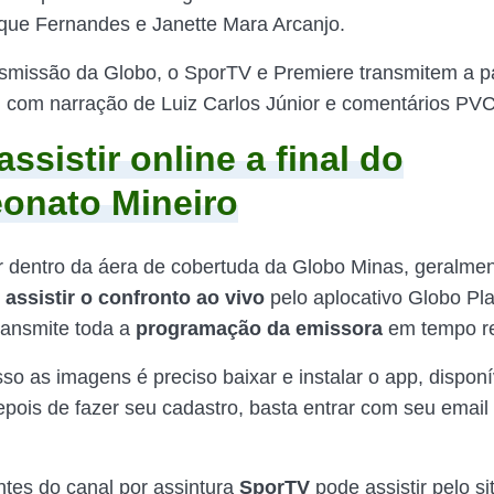
ique Fernandes e Janette Mara Arcanjo.
smissão da Globo, o SporTV e Premiere transmitem a pa
l, com narração de Luiz Carlos Júnior e comentários PV
ssistir online a final do
onato Mineiro
 dentro da áera de cobertuda da Globo Minas, geralmen
e
assistir o confronto ao vivo
pelo aplocativo Globo Pl
ransmite toda a
programação da emissora
em tempo re
sso as imagens é preciso baixar e instalar o app, dispon
epois de fazer seu cadastro, basta entrar com seu email 
ntes do canal por assintura
SporTV
pode assistir pelo si