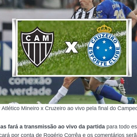
 Atlético Mineiro x Cruzeiro ao vivo pela final do Campe
as fará a transmissão ao vivo da partida
para todo e
icará por conta de Rogério Corrêa e os comentários ser