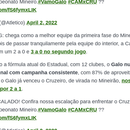
peonato Mineiro.
#VamoGalo
#CAMxCRU
??️
.com/fS6fymxLIK
 (@Atletico)
April 2, 2022
G: chega como a melhor equipe da primeira fase do Mine
is de passar tranquilamente pela equipe do interior, a C
om um 2 a 0 e
3 a 0 no segundo jogo
.
 a fórmula atual do Estadual, com 12 clubes, o
Galo n
inal com campanha consistente
, com 87% de aprovei
, o Galo já venceu o Cruzeiro, de virada no Mineirão,
no
por 2 a 1
.
LADO! Confira nossa escalação para enfrentar o Cruze
peonato Mineiro.
#VamoGalo
#CAMxCRU
??️
.com/fS6fymxLIK