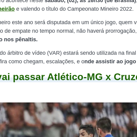
iro acontece neste
sábado, (02), às 16h30 (de Brasília)
neirão
e valendo o título do Campeonato Mineiro 2022.
ineiro este ano será disputada em um único jogo, quem v
o de empate no tempo normal, não haverá prorrogação
o nos pênaltis.
do árbitro de vídeo (VAR) estará sendo utilizada na final
ira como chegam, escalações, e o
nde assistir ao jogo
ai passar Atlético-MG x Cruz