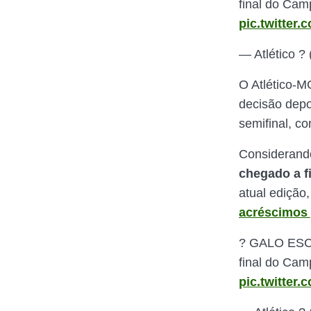
final do Cam
pic.twitter
— Atlético ?
O Atlético-M
decisão depo
semifinal, c
Considerando
chegado a f
atual edição
acréscimos 
? GALO ESCA
final do Cam
pic.twitter