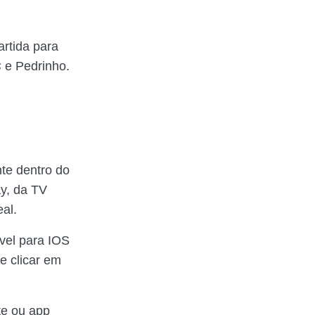
rtida para
C e Pedrinho.
te dentro do
ay, da TV
al.
ível para IOS
e clicar em
te ou app