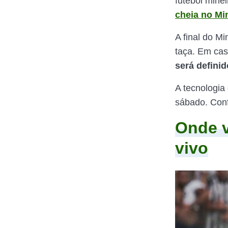
futebol mine
cheia no Mi
A final do M
taça. Em cas
será definid
A tecnologia 
sábado. Conf
Onde v
vivo