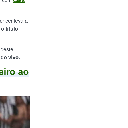
, com
casa
encer leva a
, o
título
 deste
 do vivo.
eiro ao