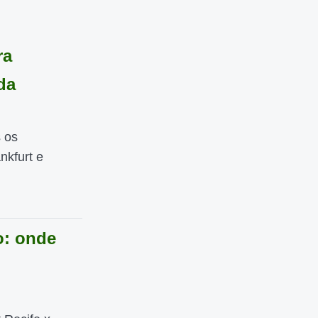
ra
da
 os
nkfurt e
o: onde