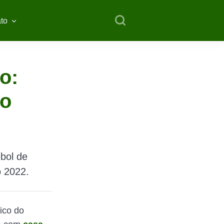
to
o:
ao
ebol de
o 2022.
sico do