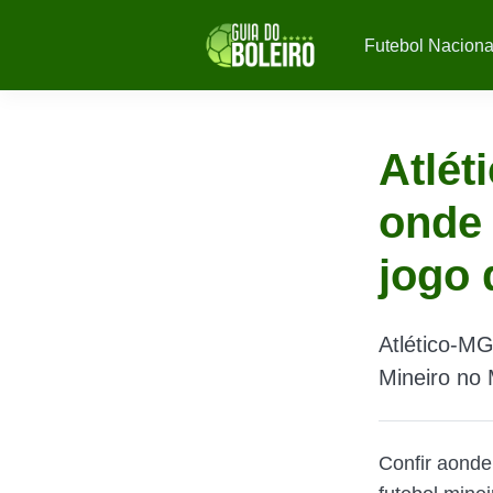
Futebol Naciona
Atlét
onde 
jogo
Atlético-MG
Mineiro no 
Confir aond