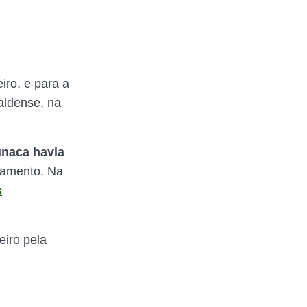
iro, e para a
aldense, na
unaca havia
tamento. Na
s
iro pela