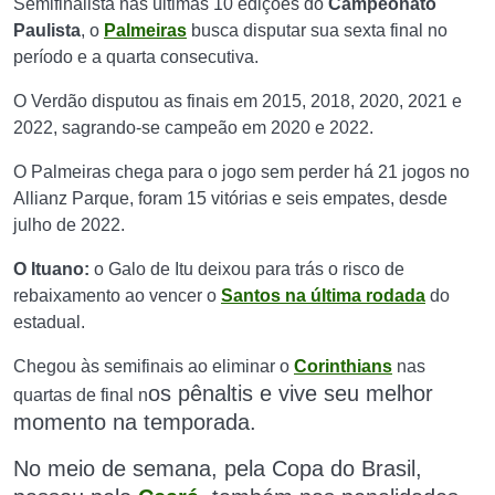
Semifinalista nas últimas 10 edições do
Campeonato
Paulista
, o
Palmeiras
busca disputar sua sexta final no
período e a quarta consecutiva.
O Verdão disputou as finais em 2015, 2018, 2020, 2021 e
2022, sagrando-se campeão em 2020 e 2022.
O Palmeiras chega para o jogo sem perder há 21 jogos no
Allianz Parque, foram 15 vitórias e seis empates, desde
julho de 2022.
O Ituano:
o Galo de Itu deixou para trás o risco de
rebaixamento ao vencer o
Santos na última rodada
do
estadual.
Chegou às semifinais ao eliminar o
Corinthians
nas
os pênaltis
e
vive seu melhor
quartas de final n
momento na temporada.
N
o meio de semana, pela Copa do Brasil,