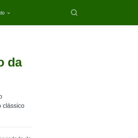
to
o da
o
 clássico