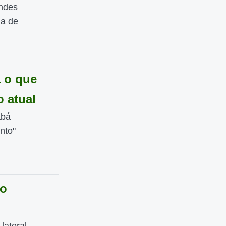
andes
da de
 o que
 atual
abá
nto"
 o