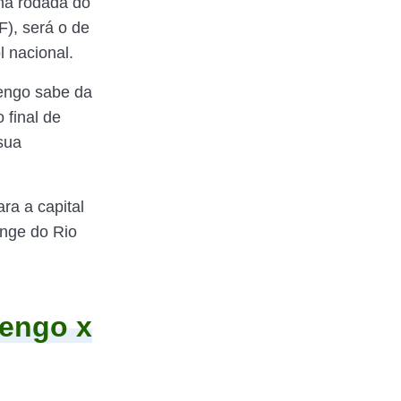
na rodada do
F), será o de
l nacional.
engo sabe da
 final de
sua
ara a capital
onge do Rio
engo x