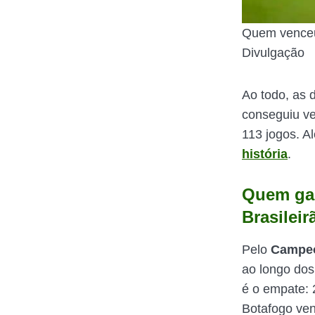
Quem venceu 
Divulgação
Ao todo, as 
conseguiu ve
113 jogos. A
história
.
Quem gan
Brasileir
Pelo
Campeo
ao longo dos
é o empate: 
Botafogo ve