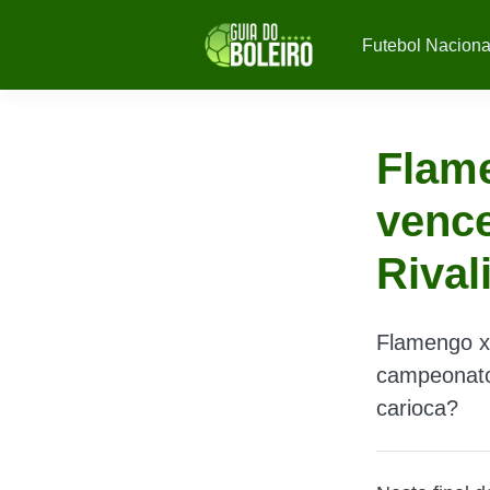
Futebol Naciona
Flam
vence
Rival
Flamengo x
campeonato 
carioca?