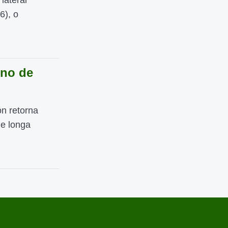
lateral
6), o
rno de
on retorna
de longa