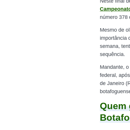
Neste final 
Campeonato
número 378 d
Mesmo de olh
importância 
semana, tent
sequência.
Mandante, o
federal, apó
de Janeiro (
botafoguens
Quem g
Botaf