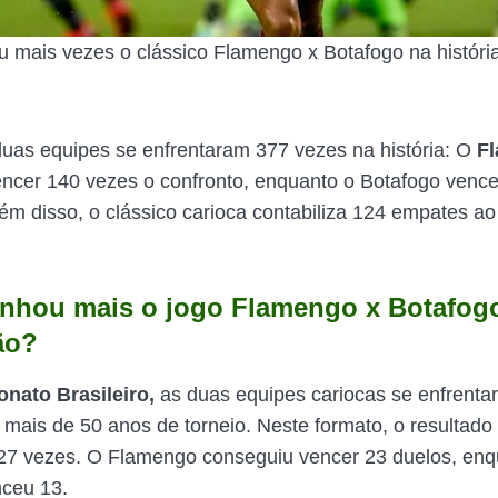
mais vezes o clássico Flamengo x Botafogo na história
duas equipes se enfrentaram 377 vezes na história: O
F
ncer 140 vezes o confronto, enquanto o Botafogo venc
lém disso, o clássico carioca contabiliza 124 empates ao
hou mais o jogo Flamengo x Botafog
ão?
nato Brasileiro,
as duas equipes cariocas se enfrenta
 mais de 50 anos de torneio. Neste formato, o resulta
27 vezes. O Flamengo conseguiu vencer 23 duelos, enq
nceu 13.