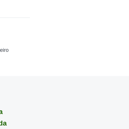
eiro
a
da