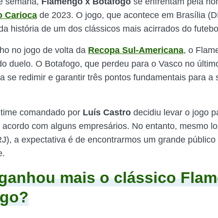
de semana,
Flamengo x Botafogo
se enfrentam pela no
 Carioca
de 2023. O jogo, que acontece em Brasília (D
a história de um dos clássicos mais acirrados do futebo
o no jogo de volta da
Recopa Sul-Americana
, o Flam
do duelo. O Botafogo, que perdeu para o Vasco no último
a se redimir e garantir três pontos fundamentais para a 
 time comandado por
Luís Castro
decidiu levar o jogo p
s acordo com alguns empresários. No entanto, mesmo l
RJ), a expectativa é de encontrarmos um grande público
e.
anhou mais o clássico Flam
ogo?