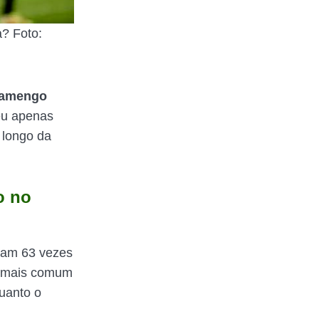
? Foto:
lamengo
eu apenas
 longo da
o no
ram 63 vezes
do mais comum
uanto o