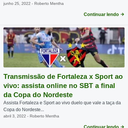
junho 25, 2022 - Roberto Mentha
Continuar lendo
Transmissão de Fortaleza x Sport ao
vivo: assista online no SBT a final
da Copa do Nordeste
Assista Fortaleza e Sport ao vivo duelo que vale a taça da
Copa do Nordeste...
abril 3, 2022 - Roberto Mentha
Continuar lendo