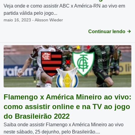
Veja onde e como assistir ABC x América-RN ao vivo em
partida válida pelo jogo...
maio 16, 2023 - Alisson Wieder
Continuar lendo
Flamengo x América Mineiro ao vivo:
como assistir online e na TV ao jogo
do Brasileirão 2022
Saiba onde assistir Flamengo x América Mineiro ao vivo
neste sábado, 25 dejunho, pelo Brasileirão....