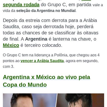
segunda rodada
do Grupo C, em partida
vale a
vida da
seleção da Argentina no Mundial
.
Depois da estreia com derrota para a Arábia
Saudita, caso seja derrotada hoje, perderá
todas as chances de se classificar às oitavas
de final. A
Argentina
é lanterna na chave, o
México
é terceiro colocado.
O Grupo C tem na liderança a Polônia, que chegou aos 4
pontos ao
vencer a
Arábia Saudita
, agora em segundo,
com 3.
Argentina x México ao vivo pela
Copa do Mundo