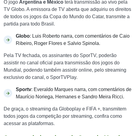
O jogo
Argentina e México
terá transmissão ao vivo pela
TV Globo. A emissora de TV aberta que adquiriu os direitos
de todos os jogos da Copa do Mundo do Catar, transmite a
partida para todo Brasil.
Globo
: Luis Roberto narra, com comentários de Caio
Ribeiro, Roger Flores e Salvio Spinola.
Pela TV fechada, os assinantes do SporTV, poderão
assistir no canal oficial para transmissão dos jogos do
Mundial, podendo também assistir online, pelo streaming
exclusivo do canal, o SporTVPlay.
Sportv
: Everaldo Marques narra, com comentários de
Maurício Noriega, Hernanes e Sandro Meira Ricci.
De graça, o streaming da Globoplay e FIFA +, transmitem
todos jogos da competição por streaming, confira como
acessar as plataformas.