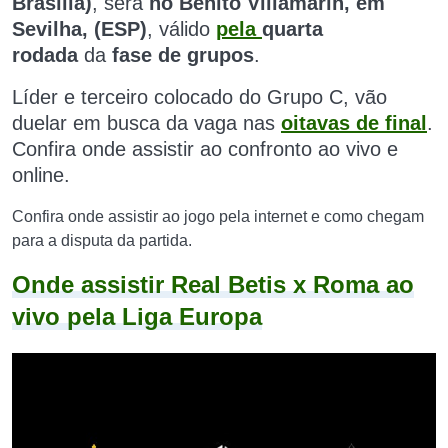
Brasília)
,
será
no Benito Villamarín, em
Sevilha, (ESP)
, válido
pela
quarta
rodada
da
fase de grupos
.
Líder e terceiro colocado do Grupo C, vão
duelar em busca da vaga nas
oitavas de final
.
Confira onde assistir ao confronto ao vivo e
online.
Confira onde assistir ao jogo pela internet e como chegam
para a disputa da partida.
Onde assistir Real Betis x Roma ao
vivo pela Liga Europa