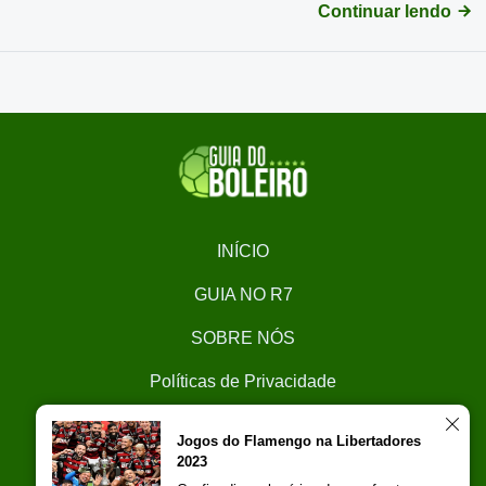
Continuar lendo
INÍCIO
GUIA NO R7
SOBRE NÓS
Políticas de Privacidade
CONTATO
Jogos do Flamengo na Libertadores
2023
Trabalhe Conosco