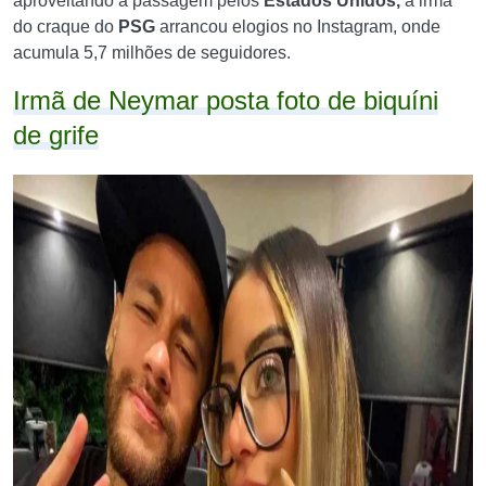
aproveitando a passagem pelos
Estados Unidos,
a irmã
do craque do
PSG
arrancou elogios no Instagram, onde
acumula 5,7 milhões de seguidores.
Irmã de Neymar posta foto de biquíni
de grife