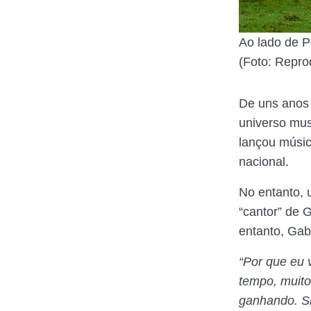
Ao lado de 
(Foto: Repro
De uns anos
universo musi
lançou músic
nacional.
No entanto,
“cantor” de G
entanto, Gabr
“Por que eu 
tempo, muit
ganhando. Si