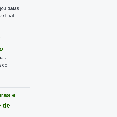
gou datas
 final...
x
ão
para
a do
ras e
e de