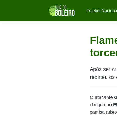
Futebol Naciona
Flame
torce
Após ser cr
rebateu os 
O atacante
G
chegou ao
F
camisa rubro