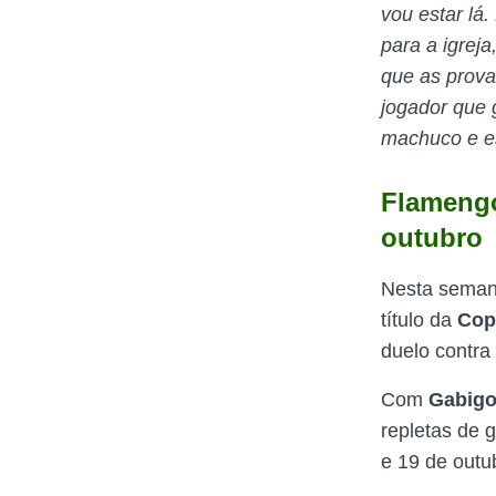
vou estar lá
para a igreja
que as prova
jogador que 
machuco e es
Flamengo
outubro
Nesta seman
título da
Cop
duelo contra 
Com
Gabigo
repletas de 
e 19 de outu