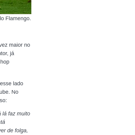
lo Flamengo.
vez maior no
tor, já
 hop
esse lado
lube. No
so:
 lá faz muito
tá
er de folga,