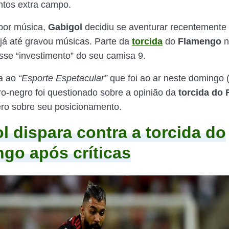
tos extra campo.
por música,
Gabigol
decidiu se aventurar recentemente
 já até gravou músicas. Parte da
torcida
do
Flamengo
n
sse “investimento” do seu camisa 9.
ta ao
“Esporte Espetacular”
que foi ao ar neste domingo (
ro-negro foi questionado sobre a opinião da
torcida do
ero sobre seu posicionamento.
l dispara contra a torcida do
go após críticas