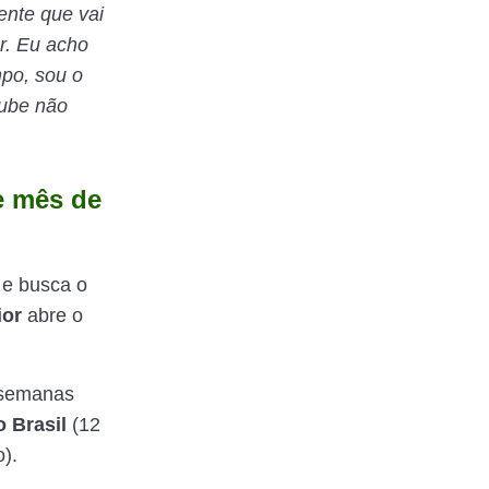
ente que vai
ar. Eu acho
po, sou o
lube não
e mês de
 e busca o
ior
abre o
 semanas
o Brasil
(12
).