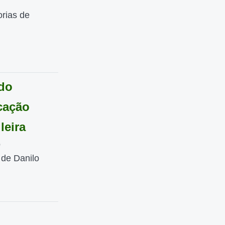
orias de
 do
cação
leira
o
de Danilo