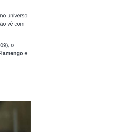
 no universo
ão vê com
09), o
 Flamengo
e