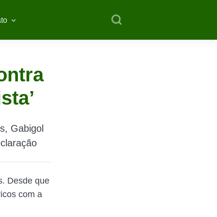
to
ontra
sta’
os, Gabigol
eclaração
s. Desde que
ricos com a