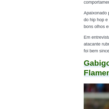
comportamen
Apaixonado 
do hip hop e
bons olhos e
Em entrevis
atacante rub
foi bem sinc
Gabigo
Flamen