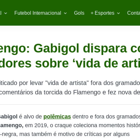
l
Futebol Internacional
Gols
+ Esportes
Conta
ngo: Gabigol dispara c
dores sobre ‘vida de arti
iticado por levar "vida de artista" fora dos gramad
comentários da torcida do Flamengo e fez nova d
abigol
é alvo de
polêmicas
dentro e fora dos gramado
lamengo,
em 2019, o craque coleciona momentos histó
-negra, mas também é motivo de críticas por alguns