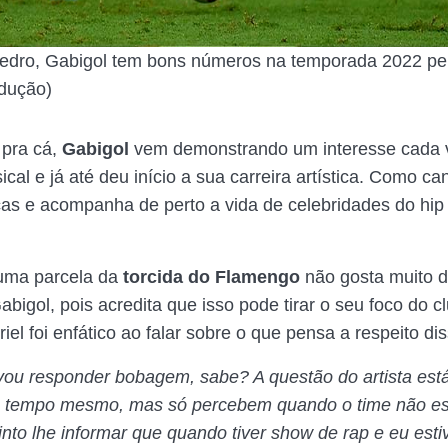
Pedro, Gabigol tem bons números na temporada 2022 pe
dução)
 pra cá,
Gabigol
vem demonstrando um interesse cada 
cal e já até deu início a sua carreira artística. Como can
as e acompanha de perto a vida de celebridades do hip
 uma parcela da
torcida do Flamengo
não gosta muito d
abigol, pois acredita que isso pode tirar o seu foco do c
iel foi enfático ao falar sobre o que pensa a respeito dis
vou responder bobagem, sabe? A questão do artista está
o tempo mesmo, mas só percebem quando o time não es
nto lhe informar que quando tiver show de rap e eu estiv