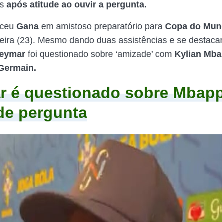
os
após atitude ao ouvir a pergunta.
ceu
Gana
em amistoso preparatório para
Copa do Mu
feira (23). Mesmo dando duas assistências e se destaca
eymar
foi questionado sobre ‘amizade’ com
Kylian Mb
-Germain.
 é questionado sobre Mbapp
 de pergunta