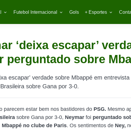
l
Futebol Internacional
Gols
+ Esportes
Conta
r ‘deixa escapar’ verd
r perguntado sobre Mb
xa escapar' verdade sobre Mbappé em entrevista 
Brasileira sobre Gana por 3-0.
o parecem estar bem nos bastidores do
PSG.
Mesmo apó
ileira
sobre Gana por 3-0,
Neymar
foi
perguntado sob
 Mbappé no clube de Paris
. Os sentimentos de
Ney,
no