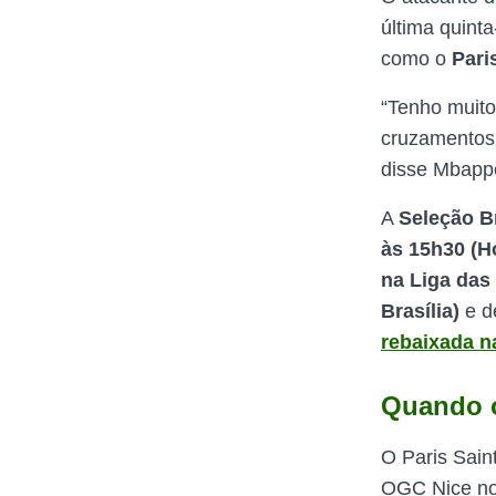
última quinta
como o
Pari
“Tenho muito
cruzamentos.
disse Mbapp
A
Seleção Br
às 15h30 (Ho
na Liga das
Brasília)
e d
rebaixada n
Quando 
O Paris Sain
OGC Nice no 