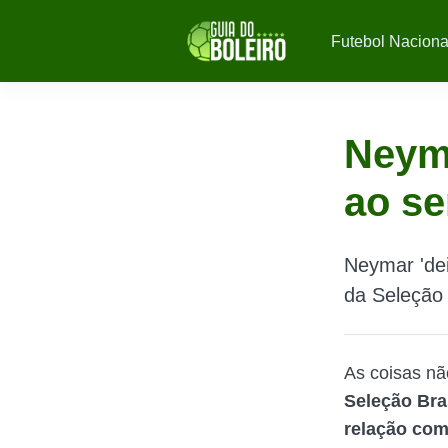
Futebol Naciona
Neyma
ao se
Neymar 'dei
da Seleção 
As coisas nã
Seleção Bras
relação com