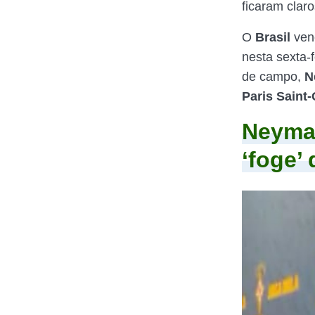
ficaram clar
O
Brasil
ven
nesta sexta-
de campo,
N
Paris Saint
Neymar
‘foge’