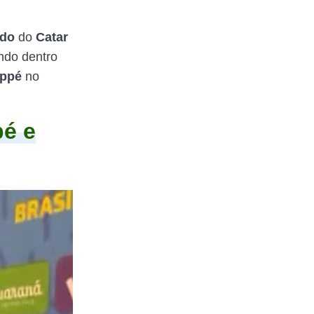
ndo
do
Catar
ndo dentro
appé
no
é e