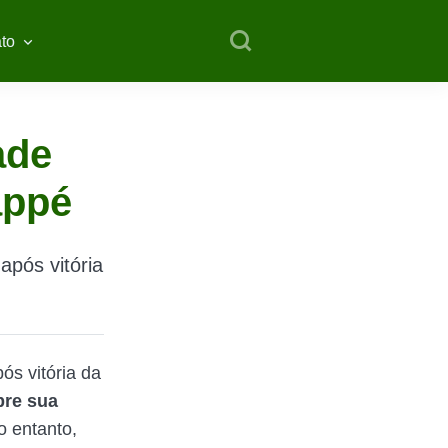
to
ade
appé
após vitória
s vitória da
re sua
 entanto,