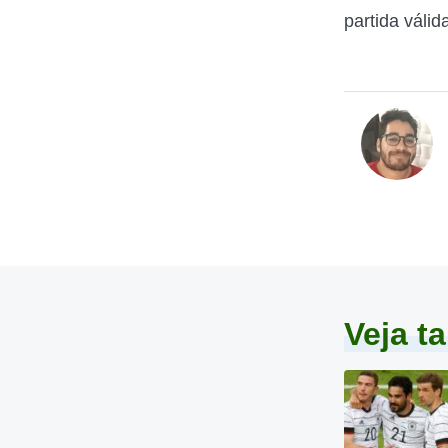
partida válid
Veja 