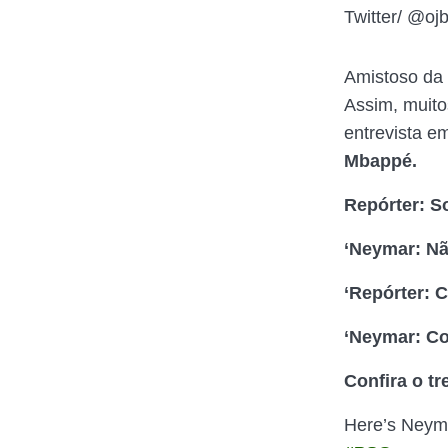
Twitter/ @ojb
Amistoso da 
Assim, muito
entrevista e
Mbappé.
Repórter: S
‘Neymar: Nã
‘Repórter: 
‘Neymar: Co
Confira o t
Here’s Neyma