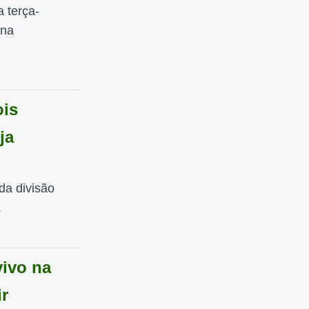
 terça-
 na
ois
ja
a divisão
.
ivo na
ir