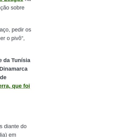
ação sobre
aço, pedir os
r o pivô”,
e da Tunísia
 Dinamarca
 de
erra, que foi
s diante do
lia) em