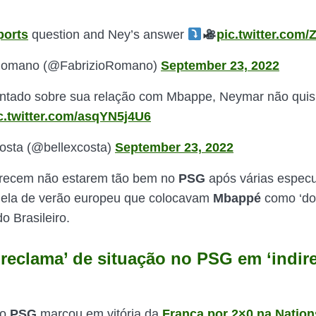
orts
question and Ney’s answer
pic.twitter.com
 Romano (@FabrizioRomano)
September 23, 2022
ntado sobre sua relação com Mbappe, Neymar não quis f
c.twitter.com/asqYN5j4U6
osta (@bellexcosta)
September 23, 2022
arecem não estarem tão bem no
PSG
após várias espec
nela de verão europeu que colocavam
Mbappé
como ‘don
o Brasileiro.
reclama’ de situação no PSG em ‘indire
do
PSG
marcou em vitória da
França por 2×0 na Natio