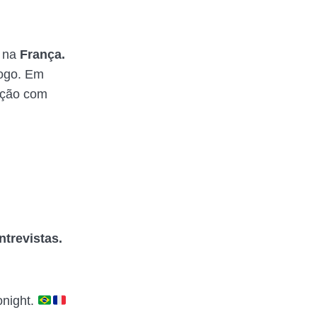
, na
França.
jogo. Em
lação com
ntrevistas.
onight.