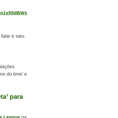
/Zo1s55dBWx
alar e saiu.
ulações
o do time’ e
ta’ para
ns League
na