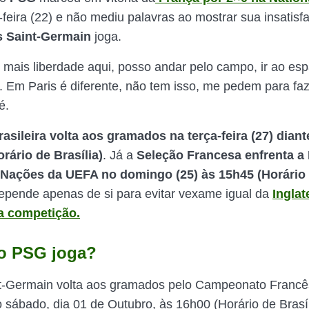
-feira (22) e não mediu palavras ao mostrar sua insatisf
s Saint-Germain
joga.
 mais liberdade aqui, posso andar pelo campo, ir ao esp
 Em Paris é diferente, não tem isso, me pedem para faze
é.
asileira volta aos gramados na terça-feira (27) diant
rário de Brasília)
. Já a
Seleção Francesa enfrenta a
 Nações da UEFA no domingo (25) às 15h45 (Horário
epende apenas de si para evitar vexame igual da
Inglat
a competição.
o PSG joga?
t-Germain volta aos gramados pelo Campeonato Francê
sábado, dia 01 de Outubro, às 16h00 (Horário de Brasí