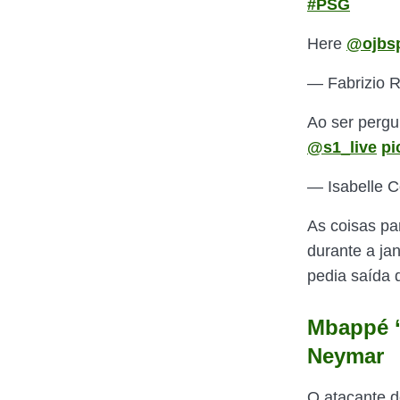
#PSG
Here
@ojbsp
— Fabrizio
Ao ser pergu
@s1_live
pi
— Isabelle C
As coisas p
durante a ja
pedia saída d
Mbappé ‘
Neymar
O atacante 