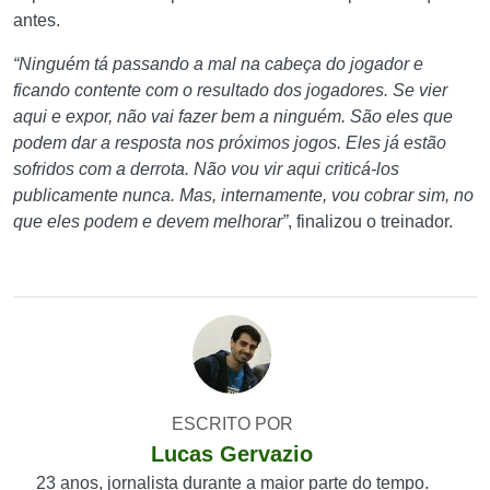
antes.
“Ninguém tá passando a mal na cabeça do jogador e
ficando contente com o resultado dos jogadores. Se vier
aqui e expor, não vai fazer bem a ninguém. São eles que
podem dar a resposta nos próximos jogos. Eles já estão
sofridos com a derrota. Não vou vir aqui criticá-los
publicamente nunca. Mas, internamente, vou cobrar sim, no
que eles podem e devem melhorar”
, finalizou o treinador.
ESCRITO POR
Lucas Gervazio
23 anos, jornalista durante a maior parte do tempo.