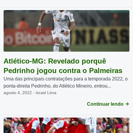
Atlético-MG: Revelado porquê
Pedrinho jogou contra o Palmeiras
Uma das principais contratações para a temporada 2022, o
ponta-direita Pedrinho, do Atlético Mineiro, entrou...
agosto 4, 2022 - Israel Lima
Continuar lendo