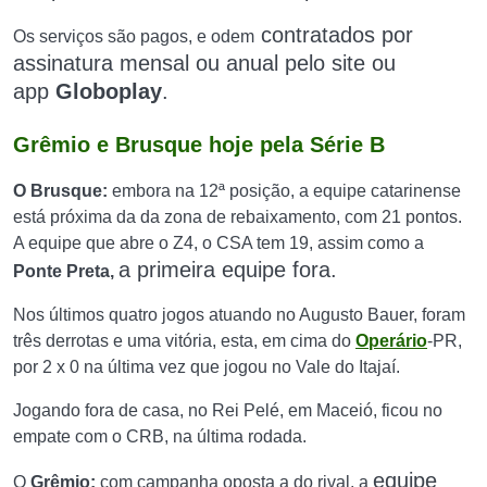
contratados por
Os serviços são pagos, e odem
assinatura mensal ou anual
pelo site ou
app
Globoplay
.
Grêmio e Brusque hoje pela Série B
O
Brusque:
embora na 12ª posição, a equipe catarinense
está próxima da da zona de rebaixamento, com 21 pontos.
A equipe que abre o Z4, o CSA tem 19, assim como a
a primeira equipe fora.
Ponte Preta,
Nos últimos quatro jogos atuando no Augusto Bauer, foram
três derrotas e uma vitória, esta, em cima do
Operário
-PR,
por 2 x 0 na última vez que jogou no Vale do Itajaí.
Jogando fora de casa, no Rei Pelé, em Maceió, ficou no
empate com o CRB, na última rodada.
equipe
O
Grêmio:
com campanha oposta a do rival, a