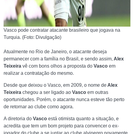
Vasco pode contratar atacante brasileiro que jogava na
Turquia. (Foto: Divulgação)
Atualmente no Rio de Janeiro, o atacante deseja
permanecer com a família no Brasil, e sendo assim,
Alex
Teixeira
vê com bons olhos a proposta do
Vasco
em
realizar a contratação do mesmo.
Desde que deixou o Vasco, em 2009, o nome de
Alex
Teixeira
chegou a ser ligado ao
Vasco
em outras
oportunidades. Porém, o atacante nunca esteve tão perto
de retornar ao clube como agora.
A diretoria do
Vasco
está otimista quanto a situação, e
acredita que tem um bom projeto para convencer o ex-
jogador do clube a se juntar ao
clube alvinegro
novamente.