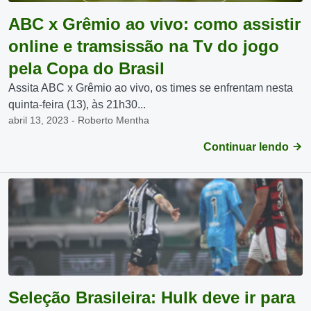
ABC x Grêmio ao vivo: como assistir
online e tramsissão na Tv do jogo
pela Copa do Brasil
Assita ABC x Grêmio ao vivo, os times se enfrentam nesta
quinta-feira (13), às 21h30...
abril 13, 2023 - Roberto Mentha
Continuar lendo
Seleção Brasileira: Hulk deve ir para