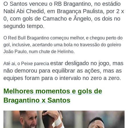
O Santos venceu o RB Bragantino, no estádio
Nabi Abi Chedid, em Bragança Paulista, por 2 x
0, com gols de Camacho e Ângelo, os dois no
segundo tempo.
O Red Bull Bragantino começou melhor, e chegou perto do
gol, inclusive, acertando uma bola no travessão do goleiro
João Paulo, num chute de Helinho.
estar desligado no jogo,
mas
Até ai, o Peixe parecia
não demorou para equilibrar as ações, mas
as
equipes foram para o intervalo no zero a zero.
Melhores momentos e gols de
Bragantino x Santos