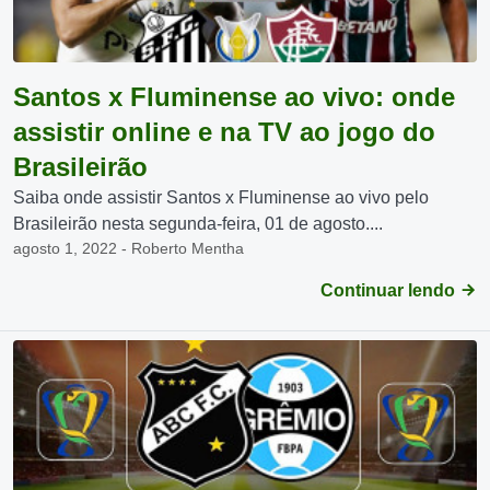
Santos x Fluminense ao vivo: onde
assistir online e na TV ao jogo do
Brasileirão
Saiba onde assistir Santos x Fluminense ao vivo pelo
Brasileirão nesta segunda-feira, 01 de agosto....
agosto 1, 2022 - Roberto Mentha
Continuar lendo