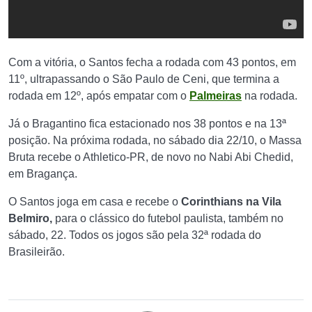
Com a vitória, o Santos fecha a rodada com 43 pontos, em
11º, ultrapassando o São Paulo de Ceni, que termina a
rodada em 12º, após empatar com o
Palmeiras
na rodada.
Já o Bragantino fica estacionado nos 38 pontos e na 13ª
posição. Na próxima rodada, no sábado dia 22/10, o Massa
Bruta recebe o Athletico-PR, de novo no Nabi Abi Chedid,
em Bragança.
O Santos joga em casa e recebe o
Corinthians na Vila
Belmiro,
para o clássico do futebol paulista, também no
sábado, 22. Todos os jogos são pela 32ª rodada do
Brasileirão.