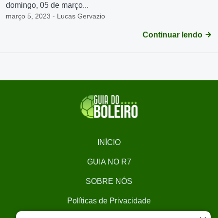
domingo, 05 de março...
março 5, 2023 - Lucas Gervazio
Continuar lendo
INÍCIO
GUIA NO R7
SOBRE NÓS
Políticas de Privacidade