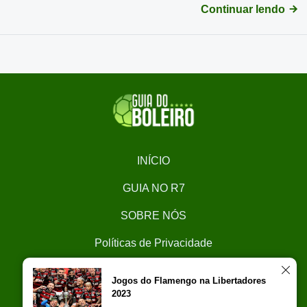
Continuar lendo
INÍCIO
GUIA NO R7
SOBRE NÓS
Políticas de Privacidade
CONTATO
Jogos do Flamengo na Libertadores
2023
Trabalhe Conosco