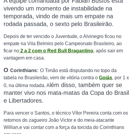
A equipe
comandada por Fabián Bustos está
vivendo um momento de instabilidade na
temporada,
vindo de mais um empate na
rodada
passada, o
sexto
pelo Brasileirão.
Depois de ter vencido o Juventude, o Alvinegro ficou no
empate na Vila Belmiro pelo Campeonato Brasileiro, ao
ficar no
2 a 2 com o Red Bull Bragantino
, após sair em
vantagem em casa.
O
Corinthians:
O Timão está disputando no topo da
tabela no Brasileirão, vem de vitória contra o
Goiás
, por 1 x
lém
disso, também quer se
0, na última rodada. A
manter vivo nos mata-matas
da
Copa do Brasil
e
Libertadores
.
Para vencer o Santos, o técnico Vítor Pereira conta com os
retornos do zagueiro João Victor e do meia-atacante
Willian,e vai contar com a força da torcida do Corinthians