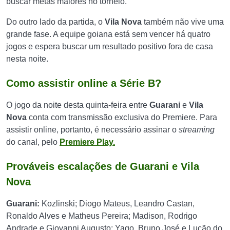
buscar metas maiores no torneio.
Do outro lado da partida, o
Vila Nova
também não vive uma
grande fase. A equipe goiana está sem vencer há quatro
jogos e espera buscar um resultado positivo fora de casa
nesta noite.
Como assistir online a Série B?
O jogo da noite desta quinta-feira entre
Guarani
e
Vila
Nova
conta com transmissão exclusiva do Premiere. Para
assistir online, portanto, é necessário assinar o
streaming
do canal, pelo
Premiere Play.
Prováveis escalações de Guarani e Vila
Nova
Guarani:
Kozlinski; Diogo Mateus, Leandro Castan,
Ronaldo Alves e Matheus Pereira; Madison, Rodrigo
Andrade e Giovanni Augusto; Yago, Bruno José e Lucão do