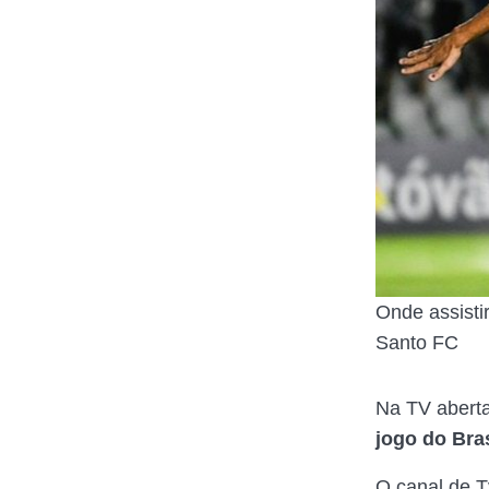
Onde assisti
Santo FC
Na TV abert
jogo do Bras
O canal de Tv