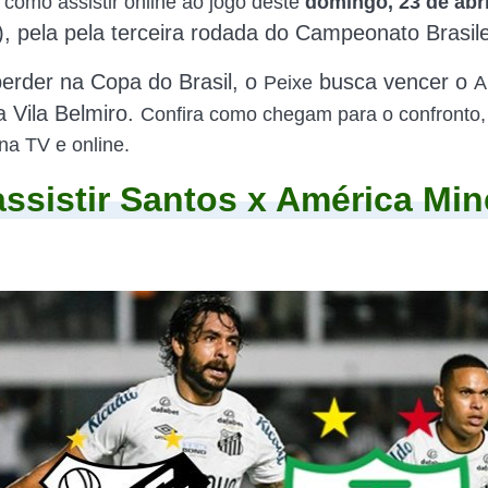
e como assistir online ao jogo deste
domingo, 23 de abri
),
pela
pela terceira rodada do Campeonato Brasile
erder na Copa do Brasil, o
busca vencer o
Peixe
A
 Vila Belmiro.
Confira como chegam para o confronto,
na TV e online.
ssistir Santos x América Min