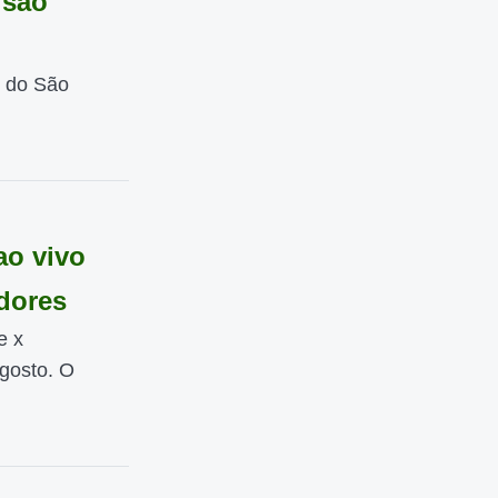
isão
s do São
ao vivo
adores
e x
agosto. O