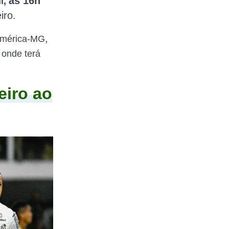
às 16h
l,
iro.
,
mérica-MG
 onde terá
eiro ao