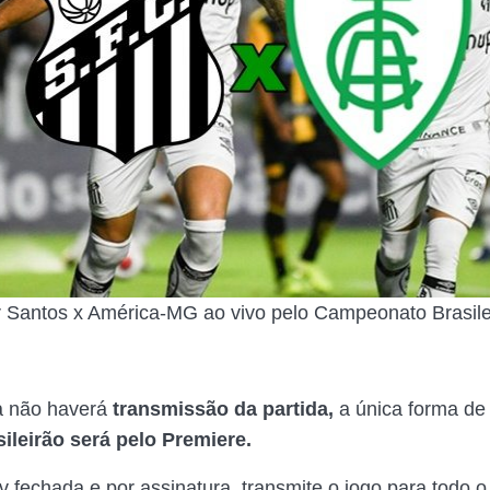
r Santos x América-MG ao vivo pelo Campeonato Brasilei
a não haverá
transmissão da partida,
a única forma d
ileirão será pelo
Premiere.
 fechada e por assinatura, transmite o jogo para todo o 