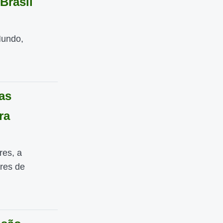
Brasil
Mundo,
as
ra
es, a
res de