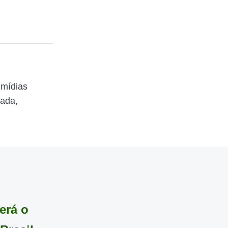
 mídias
zada,
erá o