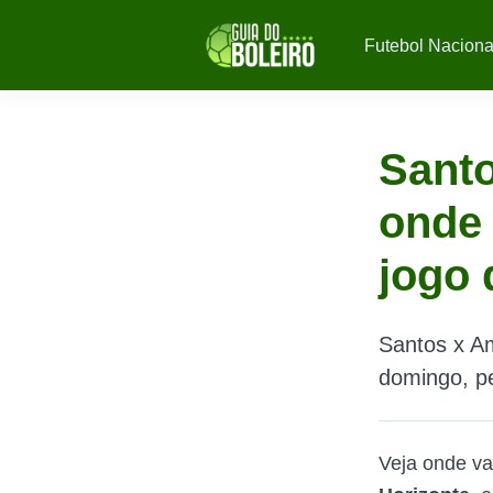
Futebol Naciona
Santo
onde 
jogo 
Santos x Am
domingo, pe
Veja onde va