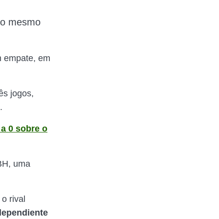
pelo mesmo
um empate, em
ês jogos,
.
 a 0 sobre o
 BH, uma
o rival
dependiente