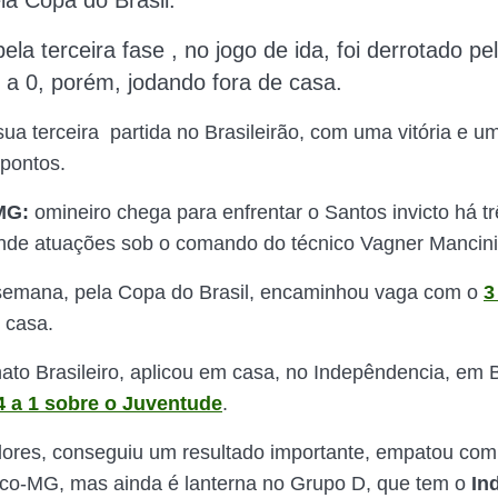
la Copa do Brasil.
pela terceira fase , no jogo de ida, foi derrotado 
 a 0, porém, jodando fora de casa.
ua terceira partida no Brasileirão, com uma vitória e 
pontos.
MG:
omineiro chega para enfrentar o Santos invicto há tr
nde atuações sob o comando do técnico Vagner Mancini
semana, pela Copa do Brasil, encaminhou vaga com o
3
e casa.
o Brasileiro, aplicou em casa, no Indepêndencia, em
4 a 1 sobre o Juventude
.
dores, conseguiu um resultado importante, empatou com 
tico-MG, mas ainda é lanterna no Grupo D, que tem o
In