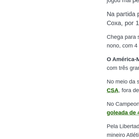
pe
jogou mal
Na partida 
Coxa, por 1
Chega para s
nono, com 4 
O América-
com três gra
No meio da 
CSA
, fora d
No Campeonat
goleada de 
Pela Liberta
mineiro Atlé