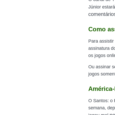
Júnior estar
comentário
Como assi
Para assisti
assinatura d
os jogos onl
Ou assinar s
jogos soment
América-
O Santos: o 
semana, dep