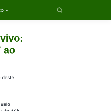
to
vivo:
V ao
o deste
a
Belo