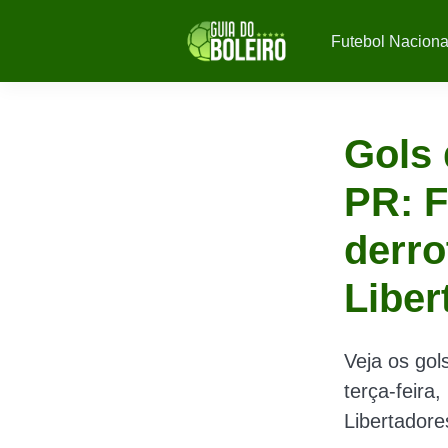
Futebol Naciona
Gols 
PR: F
derro
Liber
Veja os gol
terça-feira
Libertadore