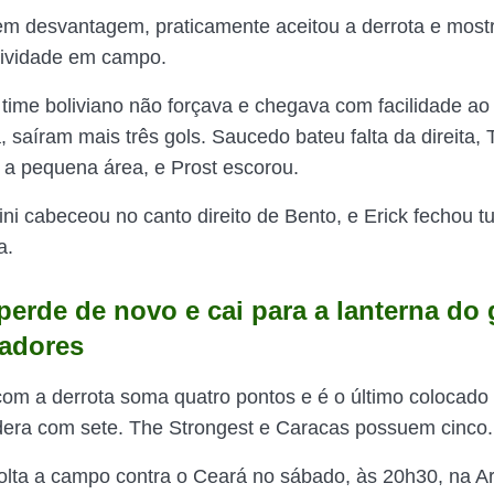
 em desvantagem, praticamente aceitou a derrota e mos
ividade em campo.
 time boliviano não forçava e chegava com facilidade a
 saíram mais três gols. Saucedo bateu falta da direita, T
 a pequena área, e Prost escorou.
ini cabeceou no canto direito de Bento, e Erick fechou t
a.
perde de novo e cai para a lanterna do
tadores
 com a derrota soma quatro pontos e é o último colocado
idera com sete. The Strongest e Caracas possuem cinco.
volta a campo contra o Ceará no sábado, às 20h30, na A