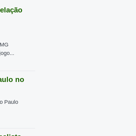
relação
o-MG
ogo...
aulo no
o Paulo