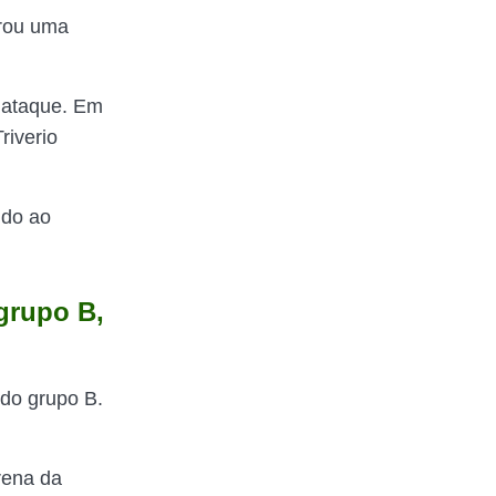
trou uma
o ataque. Em
riverio
udo ao
 grupo B,
 do grupo B.
rena da