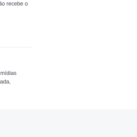
cão recebe o
 mídias
zada,