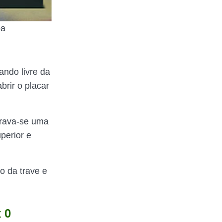
pa
ando livre da
brir o placar
erava-se uma
perior e
to da trave e
 0