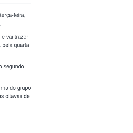
erça-feira,
.
t
e vai trazer
 pela quarta
no segundo
erna do grupo
s oitavas de