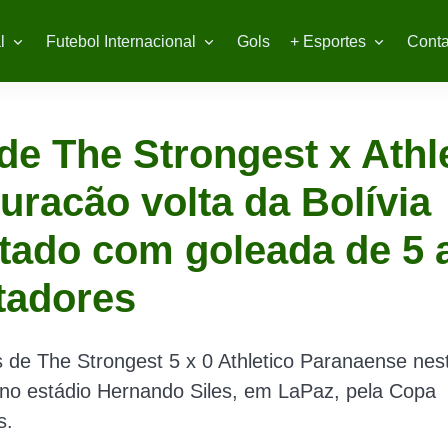
l
Futebol Internacional
Gols
+ Esportes
Conta
de The Strongest x Athle
uracão volta da Bolívia
tado com goleada de 5 
tadores
s de The Strongest 5 x 0 Athletico Paranaense nes
, no estádio Hernando Siles, em LaPaz, pela Copa
s.