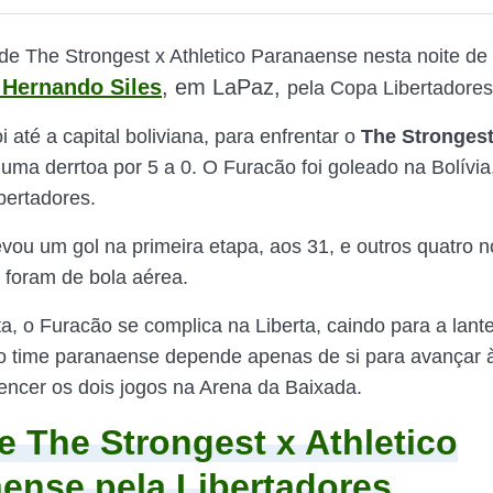
de The Strongest x Athletico Paranaense nesta noite de t
 Hernando Siles
, em LaPaz,
pela Copa Libertadores
oi até a capital boliviana, para enfrentar o
The Stronges
ma derrtoa por 5 a 0. O Furacão foi goleado na Bolívia,
bertadores.
levou um gol na primeira etapa, aos 31, e outros quatro 
 foram de bola aérea.
a, o Furacão se complica na Liberta, caindo para a lant
o time paranaense depende apenas de si para avançar à
 vencer os dois jogos na Arena da Baixada.
e The Strongest x Athletico
ense pela Libertadores