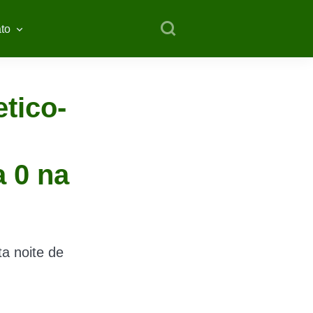
to
tico-
a 0 na
ta noite de