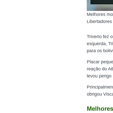
Melhores mom
Libertadores
Triverio fez
esquerda, Tr
para os boliv
Placar peque
reação do At
levou perigo 
Principalmen
obrigou Visca
Melhores