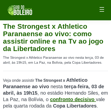
The Strongest x Athletico
Paranaense ao vivo: como
assistir online e na Tv ao jogo
da Libertadores
The Strongest x Athletico Paranaense ao vivo nesta terça, 03 de
abril, às 19h15, em La Paz, na Bolívia, pela Copa Libertadores.
Athletico
Veja onde assistir
The Strongest x
Paranaense ao vivo
nesta
terça-feira, 03 de
abril, às 19h15
, no estádio Hernando Siles, em
La Paz, na Bolívia, o
confronto decisivo
vale
pela quarta rodada da
Copa Libertadores
.