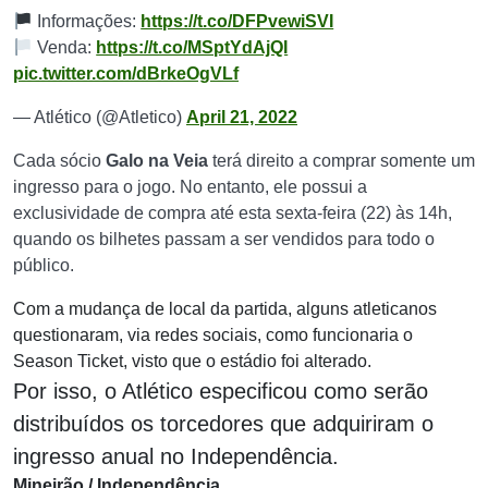
Informações:
https://t.co/DFPvewiSVI
Venda:
https://t.co/MSptYdAjQI
pic.twitter.com/dBrkeOgVLf
— Atlético (@Atletico)
April 21, 2022
Cada sócio
Galo na Veia
terá direito a comprar somente um
ingresso para o jogo. No entanto, ele possui a
exclusividade de compra até esta sexta-feira (22) às 14h,
quando os bilhetes passam a ser vendidos para todo o
público.
Com a mudança de local da partida, alguns atleticanos
questionaram, via redes sociais, como funcionaria o
Season Ticket, visto que o estádio foi alterado.
Por isso, o Atlético especificou como serão
distribuídos os torcedores que adquiriram o
ingresso anual no Independência.
Mineirão / Independência