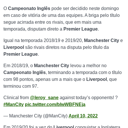
O
Campeonato Inglês
pode ser decidido neste domingo
em caso de vitória de uma das equipes. A briga pelo título
segue acirrada entre os rivais, que em mais uma
temporada, disputam direto a
Premier League
.
Igual na temporada 2018/19 e 2019/20,
Manchester City
e
Liverpool
são rivais diretos na disputa pelo título da
Premier League
.
Em 2018/19, o
Manchester City
levou a melhor no
Campeonato Inglês
, terminando a temporada com o título
com 98 pontos, apenas um a mais que o
Liverpool
, que
terminou com 97.
Clinical from
@leroy_sane
against today’s opponents! ?
#ManCity
pic.twitter.com/bIwWBFNEja
— Manchester City (@ManCity)
April 10, 2022
Em 2019/20 foi a vez do
Liverpool
conquistar a Inglaterra.