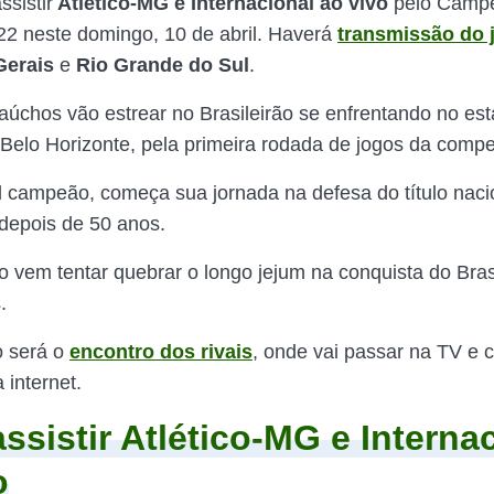
sistir
Atlético-MG e Internacional ao vivo
pelo Camp
022 neste domingo, 10 de abril. Haverá
transmissão do 
Gerais
e
Rio Grande do Sul
.
aúchos vão estrear no Brasileirão se enfrentando no est
Belo Horizonte, pela primeira rodada de jogos da compe
l campeão, começa sua jornada na defesa do título naci
depois de 50 anos.
o vem tentar quebrar o longo jejum na conquista do Brasi
.
o será o
encontro dos rivais
, onde vai passar na TV e c
 internet.
ssistir
Atlético-MG e Interna
o