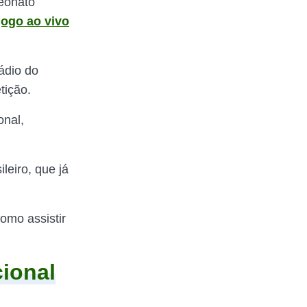
eonato
jogo ao vivo
ádio do
tição.
onal,
leiro, que já
omo assistir
cional