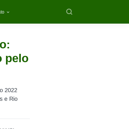
to
o:
o pelo
ro 2022
s e Rio