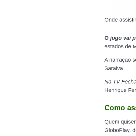
Onde assisti
O
jogo vai 
estados de M
A narração s
Saraiva
Na TV Fech
Henrique Fe
Como ass
Quem quiser a
GloboPlay, d