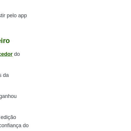
tir pelo app
iro
cedor
do
s da
 ganhou
 edição
confiança do