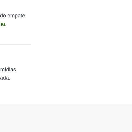
 do empate
na
.
 mídias
zada,