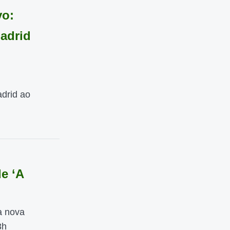
vo:
Madrid
adrid ao
de ‘A
a nova
3h