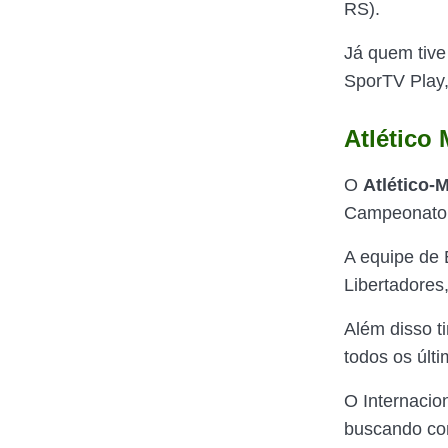
RS).
Já quem tive
SporTV Play,
Atlético 
O
Atlético-
Campeonato 
A equipe de 
Libertadores
Além disso t
todos os últ
O Internacio
buscando con