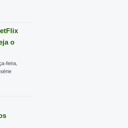
etFlix
eja o
a-feira,
ssérie
os