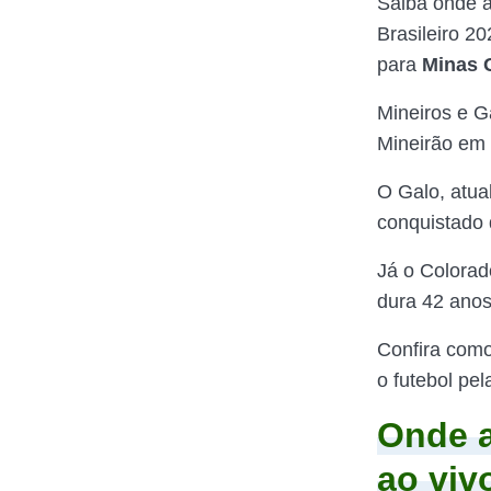
Saiba onde as
Brasileiro 2
para
Minas 
Mineiros e G
Mineirão em 
O Galo, atua
conquistado 
Já o Colorad
dura 42 anos
Confira com
o futebol pela
Onde a
ao viv