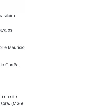
asileiro
para os
or e Maurício
io Corrêa,
o ou site
ssora, (MG e