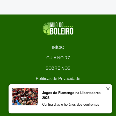
INÍCIO
GUIA NO R7
SOBRE NÓS
Políticas de Privacidade
CONTATO
Jogos do Flamengo na Libertadores
2023
Trabalhe Conosco
Confira dias e horários dos confrontos