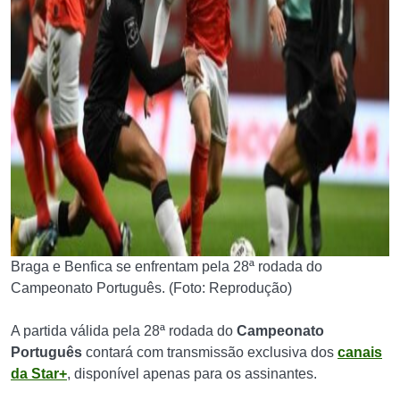
Braga e Benfica se enfrentam pela 28ª rodada do
Campeonato Português. (Foto: Reprodução)
A partida válida pela 28ª rodada do
Campeonato
Português
contará com transmissão exclusiva dos
canais
da Star+
, disponível apenas para os assinantes.