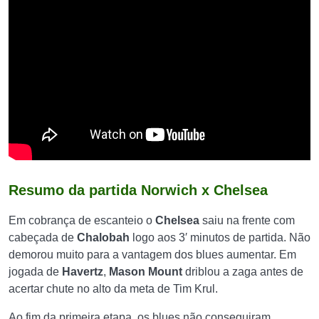
Resumo da partida Norwich x Chelsea
Em cobrança de escanteio o
Chelsea
saiu na frente com
cabeçada de
Chalobah
logo aos 3′ minutos de partida. Não
demorou muito para a vantagem dos blues aumentar. Em
jogada de
Havertz
,
Mason Mount
driblou a zaga antes de
acertar chute no alto da meta de Tim Krul.
Ao fim da primeira etapa, os blues não conseguiram