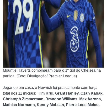
Mount e Havertz combinaram para o 1º gol do Chelsea na
partida. (Foto: Divulgação/ Premier League)
Jogando em casa, o Norwich foi praticamente com força
total nos 11 iniciais: T
im Krul, Grant Hanley, Ozan Kabak,
Christoph Zimmerman, Brandon Williams, Max Aarons,
Mathias Normann, Kenny McLean, Pierre Lees-Melou,