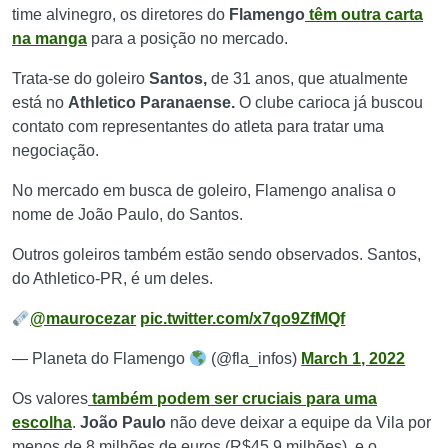
time alvinegro, os diretores do
Flamengo
têm outra carta
na manga
para a posição no mercado.
Trata-se do goleiro
Santos,
de 31 anos, que atualmente
está no
Athletico Paranaense.
O clube carioca já buscou
contato com representantes do atleta para tratar uma
negociação.
No mercado em busca de goleiro, Flamengo analisa o
nome de João Paulo, do Santos.
Outros goleiros também estão sendo observados. Santos,
do Athletico-PR, é um deles.
@maurocezar
pic.twitter.com/x7qo9ZfMQf
— Planeta do Flamengo
(@fla_infos)
March 1, 2022
Os valores
também podem ser cruciais para uma
escolha
.
João Paulo
não deve deixar a equipe da Vila por
menos de 8 milhões de euros (R$45,9 milhões), e o