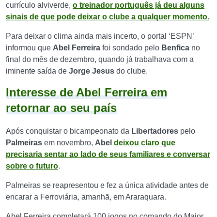
currículo alviverde,
o treinador português já deu alguns
sinais de que pode deixar o clube a qualquer momento.
Para deixar o clima ainda mais incerto, o portal ‘ESPN’
informou que
Abel Ferreira
foi sondado pelo
Benfica
no
final do mês de dezembro, quando já trabalhava com a
iminente saída de
Jorge Jesus
do clube.
Interesse de Abel Ferreira em
retornar ao seu país
Após conquistar o bicampeonato da
Libertadores
pelo
Palmeiras
em novembro,
Abel
deixou claro que
precisaria sentar ao lado de seus familiares e conversar
sobre o futuro
.
Palmeiras se reapresentou e fez a única atividade antes de
encarar a Ferroviária, amanhã, em Araraquara.
Abel Ferreira completará 100 jogos no comando do Maior